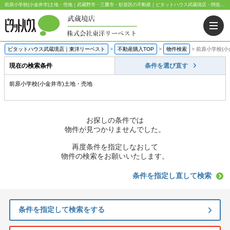
前原小学校(小金井市)土地・売地｜武蔵野市・三鷹市・杉並区の不動産｜ピタットハウス武蔵境店・阿佐ヶ谷店
ピタットハウス武蔵境店｜東洋リーベスト
>
不動産購入TOP
>
物件検索
>
前原小学校(小
現在の検索条件
条件を選び直す
前原小学校(小金井市)土地・売地
お探しの条件では
物件が見つかりませんでした。
再度条件を指定しなおして
物件の検索をお願いいたします。
条件を指定し直して検索
条件を指定して検索をする