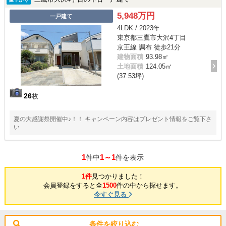
5,948万円
一戸建て
4LDK / 2023年
東京都三鷹市大沢4丁目
京王線 調布 徒歩21分
建物面積
93.98㎡
土地面積
124.05㎡
(37.53坪)
26
枚
夏の大感謝祭開催中♪！！ キャンペーン内容はプレゼント情報をご覧下さ
い
1
1～1
件中
件を表示
1件
見つかりました！
会員登録をすると全
1500
件の中から探せます。
今すぐ見る
条件を絞り込む