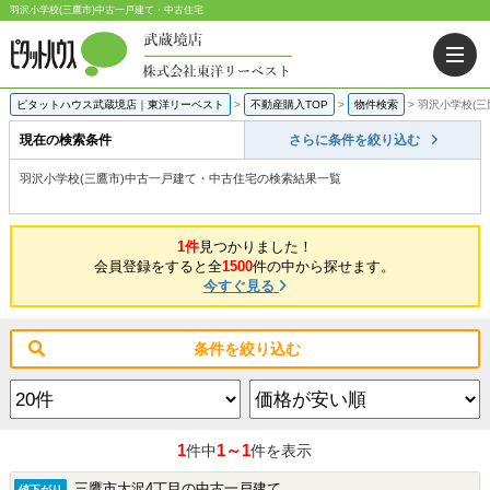
羽沢小学校(三鷹市)中古一戸建て・中古住宅
ピタットハウス武蔵境店｜東洋リーベスト
>
不動産購入TOP
>
物件検索
>
羽沢小学校(
現在の検索条件
さらに条件を絞り込む
羽沢小学校(三鷹市)中古一戸建て・中古住宅の検索結果一覧
1件
見つかりました！
会員登録をすると全
1500
件の中から探せます。
今すぐ見る
条件を絞り込む
1
1～1
件中
件を表示
三鷹市大沢4丁目の中古一戸建て
値下がり