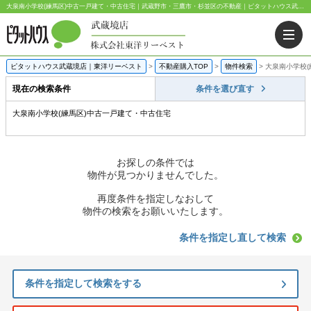
大泉南小学校(練馬区)中古一戸建て・中古住宅｜武蔵野市・三鷹市・杉並区の不動産｜ピタットハウス武蔵境店・阿佐ヶ谷店
ピタットハウス武蔵境店｜東洋リーベスト
>
不動産購入TOP
>
物件検索
>
大泉南小学校
現在の検索条件
条件を選び直す
大泉南小学校(練馬区)中古一戸建て・中古住宅
お探しの条件では
物件が見つかりませんでした。
再度条件を指定しなおして
物件の検索をお願いいたします。
条件を指定し直して検索
条件を指定して検索をする