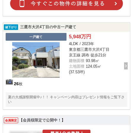
三鷹市大沢4丁目の中古一戸建て
値下がり
5,948万円
一戸建て
4LDK / 2023年
東京都三鷹市大沢4丁目
京王線 調布 徒歩21分
建物面積
93.98㎡
土地面積
124.05㎡
(37.53坪)
26
枚
夏の大感謝祭開催中♪！！ キャンペーン内容はプレゼント情報をご覧下さ
い
【会員様限定で公開中！】
会員限定