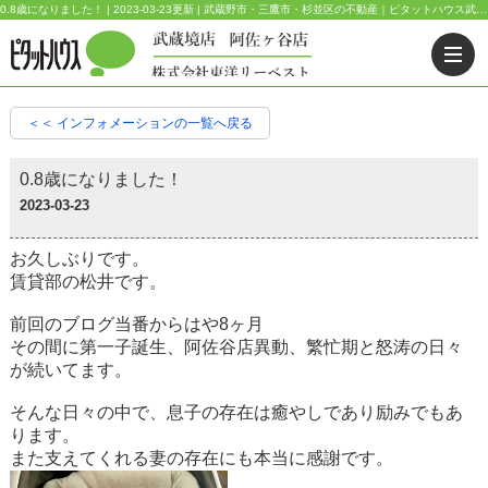
0.8歳になりました！ | 2023-03-23更新 | 武蔵野市・三鷹市・杉並区の不動産｜ピタットハウス武蔵境店・阿佐ヶ谷店
＜＜ インフォメーションの一覧へ戻る
0.8歳になりました！
2023-03-23
お久しぶりです。
賃貸部の松井です。
前回のブログ当番からはや8ヶ月
その間に第一子誕生、阿佐谷店異動、繁忙期と怒涛の日々
が続いてます。
そんな日々の中で、息子の存在は癒やしであり励みでもあ
ります。
また支えてくれる妻の存在にも本当に感謝です。