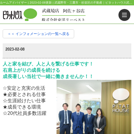
ルームアドバイザー | 2023-02-08更新 | 武蔵野市・三鷹市・杉並区の不動産｜ピタットハウス武蔵境店・阿佐ヶ谷店
＜＜ インフォメーションの一覧へ戻る
2023-02-08
人と家を結び、人と人を繋げる仕事です！
右肩上がりの成長を続ける
成長著しい当社で一緒に働きませんか！！
☆安定と充実の生活
★必要とされる仕事
☆生涯続けたい仕事
★成長できる環境
☆20代社員多数活躍