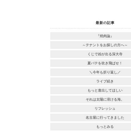
最新の記事
『焼肉論』
～テナントをお探しの方へ～
くじで凶が出る深大寺
夏バテを吹き飛ばせ！
＼今年も折り返し／
ライブ続き
もっと進出してほしい
それは太陽に溶ける海。
リフレッシュ
名古屋に行ってきました
もっとみる