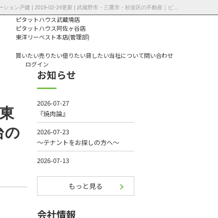
小金井市東町2丁目、中央線東小金井駅徒歩12分、新小金井駅徒歩3分、4000万円台のリノベーション戸建 | 2019-02-24更新 | 武蔵野市・三鷹市・杉並区の不動産｜ピタットハウス武蔵境店・阿佐ヶ谷店
ピタットハウス武蔵境店
ピタットハウス阿佐ヶ谷店
東洋リーベスト本店(管理部)
買いたい
売りたい
借りたい
貸したい
当社について
問い合わせ
ログイン
お知らせ
個人情報保護方
針
東
台の
もっと見る
会社情報