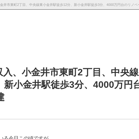
採用情
お知らせ・ブロ
お問い合わ
報
グ
せ
収入、小金井市東町2丁目、中央線
、新小金井駅徒歩3分、4000万円
建
いる今日この頃ですが