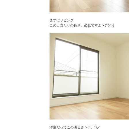
まずはリビング
この日当たりの良さ、必見ですよヽ(^o^)丿
洋室だってこの明るさヽ(^。^)ノ