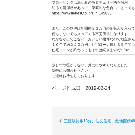
フローリングは温かみのあるチェリー柄を採用
明るく清潔感があって、家庭的な色合い、とっても
https://www.liebest.co.jp/s_r_145835/
また、この物件は年間約２２万円の副収入が入って
何もしないでも入ってくる不労所得になります
なかなか出てこない（おいしい物件なので地主さん
１０年で約２２０万円、住宅ローン組む３５年間に
住宅ローンが終わってもそれは続きますv(^_^)v
少しずつ暖かくなり、外に出やすくなりました
気軽にお問合せ下さい
ご連絡お待ちしております
ページ作成日 2019-02-24
三鷹駅徒歩13分、注文住宅、敷地面積4