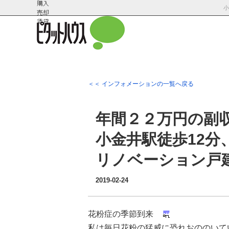
購入
売却
賃貸
＜＜ インフォメーションの一覧へ戻る
会社概
スタッフ紹
要
介
年間２２万円の副
小金井駅徒歩12分
リノベーション戸
2019-02-24
花粉症の季節到来
私は毎日花粉の猛威に恐れおののいて