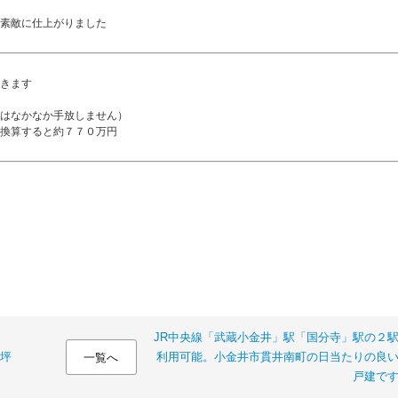
素敵に仕上がりました
きます
はなかなか手放しません）
換算すると約７７０万円
JR中央線「武蔵小金井」駅「国分寺」駅の２
8坪
利用可能。小金井市貫井南町の日当たりの良
一覧へ
戸建で