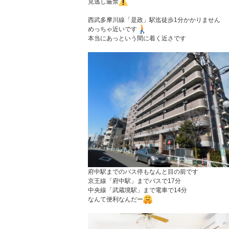
見逃し厳禁
西武多摩川線「是政」駅迄徒歩1分かかりません
めっちゃ近いです
本当にあっという間に着く近さです
府中駅までのバス停もなんと目の前です
京王線「府中駅」までバスで17分
中央線「武蔵境駅」まで電車で14分
なんて便利なんだー