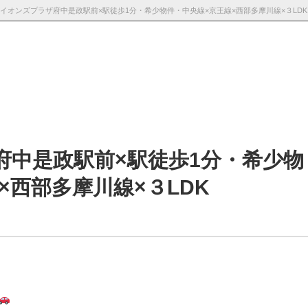
採用情
お知らせ・ブロ
お問い合わ
報
グ
せ
府中是政駅前×駅徒歩1分・希少物
×西部多摩川線×３LDK