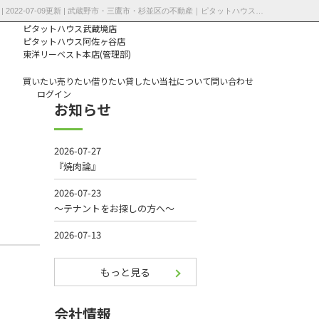
ライオンズプラザ府中是政駅前×駅徒歩1分・希少物件・中央線×京王線×西部多摩川線×３LDK | 2022-07-09更新 | 武蔵野市・三鷹市・杉並区の不動産｜ピタットハウス武蔵境店・阿佐ヶ谷店
ピタットハウス武蔵境店
ピタットハウス阿佐ヶ谷店
東洋リーベスト本店(管理部)
買いたい
売りたい
借りたい
貸したい
当社について
問い合わせ
ログイン
お知らせ
個人情報保護方
針
もっと見る
会社情報