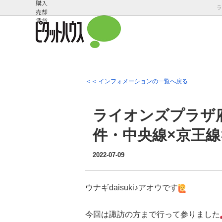
購入
売却
賃貸
＜＜ インフォメーションの一覧へ戻る
会社概
スタッフ紹
要
介
ライオンズプラザ
件・中央線×京王線
2022-07-09
ウナギdaisuki♪アオウです
今回は諏訪の方まで行って参りました