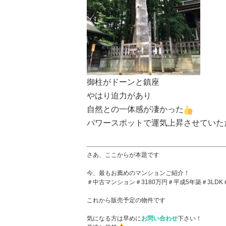
御柱がドーンと鎮座
やはり迫力があり
自然との一体感が凄かった
パワースポットで運気上昇させていた
さあ、ここからが本題です
今、最もお薦めのマンションご紹介！
＃中古マンション＃3180万円＃平成5年築＃3LD
これから販売予定の物件です
気になる方は早めに
お問い合わせ
下さい！