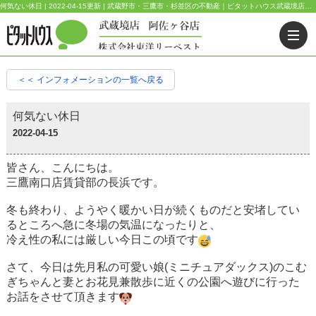
何気ない休日 | 2022-04-15更新 | 武蔵野市・三鷹市・杉並区の不動産｜ピタットハウス武蔵境店・阿佐ヶ谷店
＜＜ インフォメーションの一覧へ戻る
何気ない休日
2022-04-15
皆さん、こんにちは。
三鷹南口店賃貸部の長浜です。
冬も終わり、ようやく暖かい日が続くものだと安堵してい
るところへ急に冬場の気温になったりと、
冷え性の私には厳しい今日この頃です
さて、今日は先月私の可愛い娘(ミニチュアダックス)のこむ
ぎちゃんと妻とお花見兼散歩に近くの公園へ遊びに行った
お話をさせて頂きます