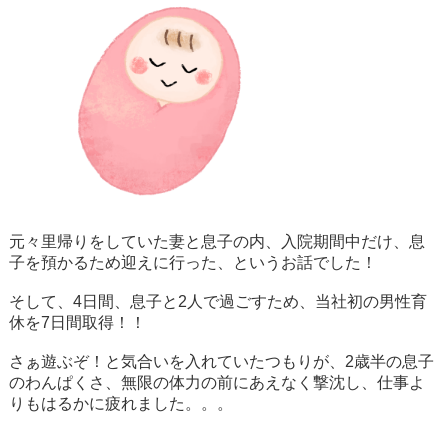
元々里帰りをしていた妻と息子の内、入院期間中だけ、息
子を預かるため迎えに行った、というお話でした！
そして、
4
日間、息子と
2
人で過ごすため、当社初の男性育
休を
7
日間取得！！
さぁ遊ぶぞ！と気合いを入れていたつもりが、
2
歳半の息子
のわんぱくさ、無限の体力の前にあえなく撃沈し、仕事よ
りもはるかに疲れました。。。