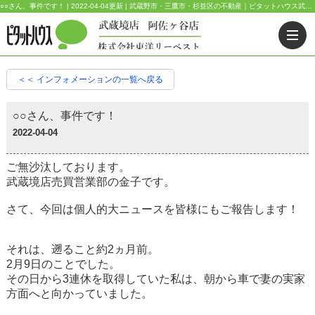
○○さん、事件です！ | 2022-04-04更新 | 武蔵野市・三鷹市・杉並区の不動産｜ピタットハウス武蔵境店・阿佐ヶ谷店
＜＜ インフォメーションの一覧へ戻る
○○さん、事件です！
2022-04-04
ご無沙汰しております。
武蔵境店売買営業部の金子です。
さて、今回は個人的大ニュースを皆様にもご報告します！
それは、遡ること約
2
ヵ月前。
2
月
9
日のことでした。
その日から
3
連休を取得していた私は、朝から車で妻の実家
方面へと向かっていました。