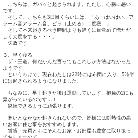
こちらは、ガバッと起きられます。ただし、心臓に悪い
です。
そして、こちらも3日目くらいには、「あーはいはい、ア
ラーム音アラーム音。ピッ（止める）二度寝…」
そして本来起きるべき時間よりも遅くに目覚めて慌ただ
しく支度をする・・・。
失敗です。
３、早く寝る
ザ・王道。何だかんだ言ってもこれしか方法はなかった
ようです。
というわけで、現在わたしは22時には布団に入り、5時半
には起きられるようになりました。
ちなみに、早く起きた後は運動しています。抱負の2にも
繋がっているのです…！
継続できるように頑張ります。
寒いとなかなか起きられないので、皆様には断熱性の高
いお家に住む事をおすすめします。
賃貸・売買ともにそんなお家・お部屋も豊富に取り扱っ
ておりますので