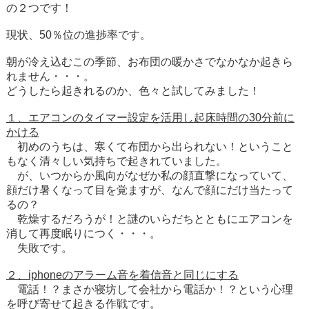
の２つです！
現状、50％位の進捗率です。
朝が冷え込むこの季節、お布団の暖かさでなかなか起きら
れません・・・。
どうしたら起きれるのか、色々と試してみました！
１、エアコンのタイマー設定を活用し起床時間の30分前に
かける
初めのうちは、寒くて布団から出られない！ということ
もなく清々しい気持ちで起きれていました。
が、いつからか風向がなぜか私の顔直撃になっていて、
顔だけ暑くなって目を覚ますが、なんで顔にだけ当たって
るの？
乾燥するだろうが！と謎のいらだちとともにエアコンを
消して再度眠りにつく・・・。
失敗です。
２、iphoneのアラーム音を着信音と同じにする
電話！？まさか寝坊して会社から電話か！？という心理
を呼び寄せて起きる作戦です。