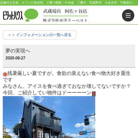
店舗付き住居、カフェや美容院、三鷹で開業！中央線、三鷹市、武蔵野市、小金井市、不動産の事ならピタットハウス武蔵境店 | 2020-08-27更新 | 武蔵野市・三鷹市・杉並区の不動産｜ピタットハウス武蔵境店・阿佐ヶ谷店
＜＜ インフォメーションの一覧へ戻る
夢の実現へ
2020-08-27
残暑厳しい夏ですが、食欲の衰えない食べ物大好き粟生
です
みなさん、アイスを食べ過ぎておなか壊してないですか？
今回、ご紹介してい物件はドーーーーン