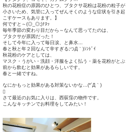
秋の花粉症の原因のひとつ、ブタクサ花粉は花粉の粒子が
小さいため、気管に入ってぜんそくのような症状を引き起
こすケースもあります。】
何ですと～(◎_◎;)ﾅﾇｯ
毎年季節の変わり目だから～なんて思ってたのは、
ブタクサが原因だった！
そして今年に入って毎日涙、と鼻水…
春と秋と年２回なんて辛すぎる;つД｀)ｼﾝﾄﾞｲ
秋花粉のケアとしては、
マスク・うがい・洗顔・洋服をよく払う・薬を花粉がとぶ
前から飲むと効果があるらしいです。
春と一緒ですね。
なにかもっと効果がある対策ないかな…(*´Д｀)

さて最近のお気に入りは、西荻窪の物件です。
こんなキッチンでお料理をしてみたい！