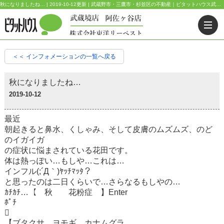
秋になりましたね… | 2019-10-12更新 | 武蔵野市・三鷹市・杉並区の不動産｜ピタットハウス武蔵境店・阿佐ヶ谷店
＜＜ インフォメーションの一覧へ戻る
秋になりましたね…
2019-10-12
最近
朝起きると鼻水、くしゃみ、そして皮膚のムズムズ、のど
のイガイガ
の症状に悩まされている花田です。
体は熱っぽい…もしや…これは…
インフル(;´Д｀)ﾔｯﾁﾏｯﾀ？
と思ったのは二日くらいで…さらなるもしやの…
ｶﾁｶﾁ…【 秋 花粉症 】Enter
ﾎﾟﾁ

【ブタクサ、ヨモギ、カナムグラ…