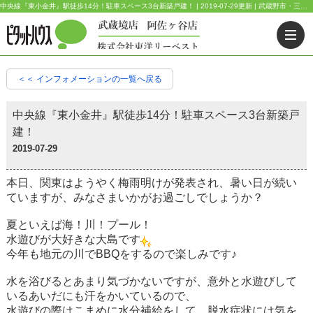
中央線『東小金井』駅徒歩14分！駐車スペース3台新築戸建！ | 2019-07-29更新 | 武蔵野市・三鷹市・杉並区の不動産｜ピタットハウス武蔵境店・阿佐ヶ谷店
＜＜ インフォメーションの一覧へ戻る
中央線『東小金井』駅徒歩14分！駐車スペース3台新築戸
建！
2019-07-29
本日、関東はようやく梅雨明けが発表され、暑い日が続い
ていますが、みなさまいかがお過ごしでしょうか？
夏といえば海！川！プール！
水遊びが大好きな大島です
今年も地元の川でBBQをするので楽しみです♪
水を浴びるとあまり気づかないですが、意外と水遊びして
いるあいだにも汗をかいているので、
水遊びの際はこまめに水分補給をして、脱水症状には気を