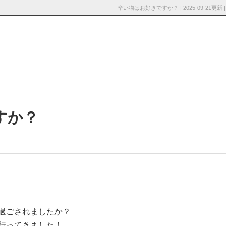
辛い物はお好きですか？ | 2025-09-
採用情
お知らせ・ブロ
お問い合わ
報
グ
せ
すか？
過ごされましたか？
行ってきました！