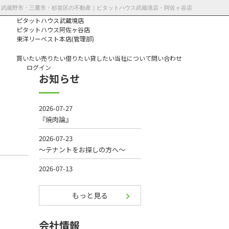
21更新 | 武蔵野市・三鷹市・杉並区の不動産｜ピタットハウス武蔵境店・阿佐ヶ谷店
ピタットハウス武蔵境店
ピタットハウス阿佐ヶ谷店
東洋リーベスト本店(管理部)
買いたい
売りたい
借りたい
貸したい
当社について
問い合わせ
ログイン
お知らせ
個人情報保護方
針
もっと見る
会社情報