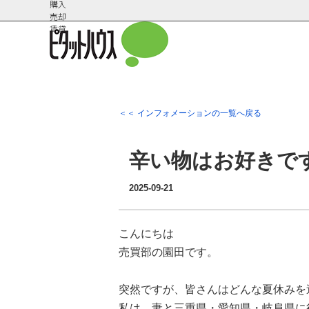
購入
売却
賃貸
＜＜ インフォメーションの一覧へ戻る
会社概
スタッフ紹
要
介
辛い物はお好きで
2025-09-21
こんにちは
売買部の園田です。
突然ですが、皆さんはどんな夏休みを
私は、妻と三重県・愛知県・岐阜県に