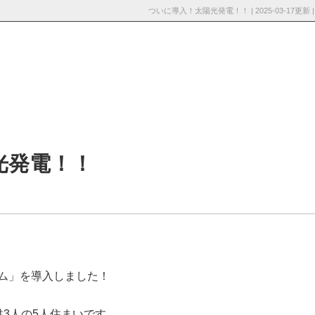
ついに導入！太陽光発電！！ | 2025-03-1
採用情
お知らせ・ブロ
お問い合わ
報
グ
せ
光発電！！
ム」を導入しました！
供
3
人の
5
人住まいです。