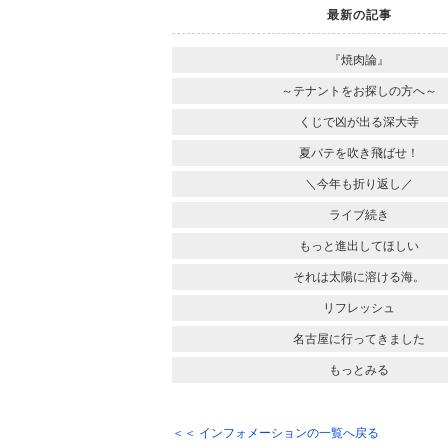
最新の記事
『焼肉論』
～テナントをお探しの方へ～
くじで凶が出る深大寺
夏バテを吹き飛ばせ！
＼今年も折り返し／
ライブ続き
もっと進出してほしい
それは太陽に溶ける海。
リフレッシュ
名古屋に行ってきました
もっとみる
＜＜ インフォメーションの一覧へ戻る