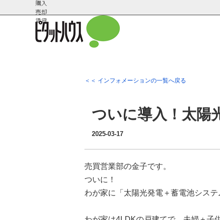
購入
売却
賃貸
＜＜ インフォメーションの一覧へ戻る
会社概
スタッフ紹
要
介
ついに導入！太陽
2025-03-17
売買営業部の金子です。
ついに！
わが家に「太陽光発電＋蓄電池システ
わが家は
4LDK
の戸建てで、夫婦＋子