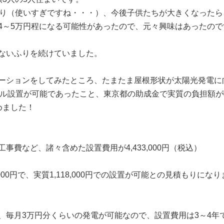
り（使いすぎですね・・・）、今後子供たちが大きくなったら
4
～
5
万円程になる可能性があったので、元々興味はあったので
ないふりを続けていました。
ーションをしてみたところ、たまたま屋根形状が太陽光発電に
ル設置が可能であったこと、東京都の助成金で実質の負担額が
めました！
工事費など、諸々含めた設置費用が
4,433,000
円（税込）
000
円で、実質
1,118,000
円での設置が可能との見積もりになり
、毎月
3
万円分くらいの発電が可能なので、設置費用は
3
～
4
年