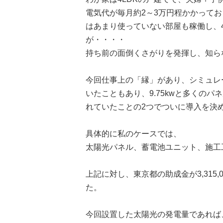
電気代が毎月約
2
～
3
万円程かかってお
はあまり使っていない部屋も稼働し、
が・・・・
持ち前の面倒くさがりを発揮し、知ら
今回仕事上の「縁」があり、シミュレ
いたこともあり、
9.75kw
と多くのパネ
れていたことの
2
つでついに導入を決
具体的に私のケースでは、
太陽光パネル、蓄電池ユニット、施工
上記に対し、東京都の助成金が
3,315,
た。
今回設置した太陽光の発電量であれば