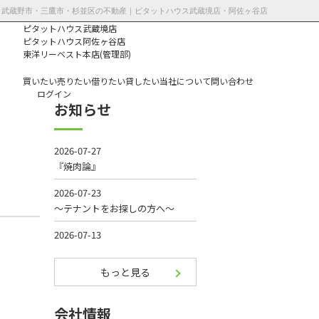
7更新 | 武蔵野市・三鷹市・杉並区の不動産｜ピタットハウス武蔵境店・阿佐ヶ谷店
ピタットハウス武蔵境店
ピタットハウス阿佐ヶ谷店
東洋リーベスト本店(管理部)
買いたい
売りたい
借りたい
貸したい
当社について
問い合わせ
ログイン
お知らせ
個人情報保護方
針
もっと見る
会社情報