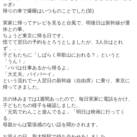
ゃぎ♪
帰りの車で爆睡はいつものことでした(笑)
実家に帰ってテレビを見ると台風で、明後日は新幹線が運
休との事。
ちょうど東京に帰る日です。
慌てて翌日の予約をとろうとしましたが、3人分はとれ
ず．．．
子どもたちに「しばらく和歌山におれる？」というと
「うん！」
「パパは仕事あるから帰るよ」
「大丈夫。バイバーイ」
という流れで一人翌日の新幹線（自由席）に乗り、東京に
帰ってきました。
次の休みまでは1週間あったので、毎日実家に電話をかけ、
子どもたちの様子を確認しました。
「元気でわんこと遊んでるよ」「明日は映画に行ってく
る」
母親からは緊張感のない話を聞かされます。
お迎えの日、新大阪駅で待ち合わせをしました。