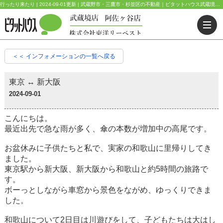
行ったり来たり | 2024-09-01更新 | 武蔵野市・三鷹市・杉並区の不動産｜ピタットハウス武蔵境店・阿佐ヶ谷店
＜＜ インフォメーションの一覧へ戻る
東京 ↔ 新大阪
2024-09-01
こんにちは。
最近出先で急な雨が多く、傘の本数が増加中の高尾です。
お盆休みに子供たちと私で、実家の和歌山に里帰りしてき
ました。
東京駅から新大阪、新大阪から和歌山と約5時間の旅路で
す。
ボーっとしながら車窓から景色をながめ、ゆっくりできま
した。
和歌山について2日目は川遊びをして、子どもたちは大はし