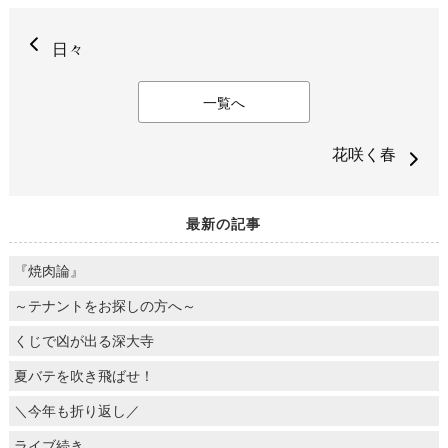
日々
一覧へ
花咲く春
最新の記事
『焼肉論』
～テナントをお探しの方へ～
くじで凶が出る深大寺
夏バテを吹き飛ばせ！
＼今年も折り返し／
ライブ続き