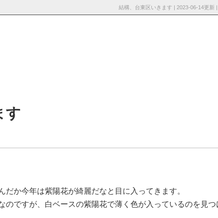
結構、台東区いきます | 2023-06-
採用情
お知らせ・ブロ
お問い合わ
報
グ
せ
ます
んだか今年は紫陽花が綺麗だなと目に入ってきます。
なのですが、白ベースの紫陽花で薄く色が入っているのを見つ