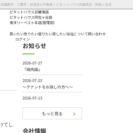
14更新 | 武蔵野市・三鷹市・杉並区の不動産｜ピタットハウス武蔵境店・阿佐ヶ谷店
ピタットハウス武蔵境店
ピタットハウス阿佐ヶ谷店
東洋リーベスト本店(管理部)
買いたい
売りたい
借りたい
貸したい
当社について
問い合わせ
ログイン
お知らせ
個人情報保護方
針
もっと見る
けてし
会社情報