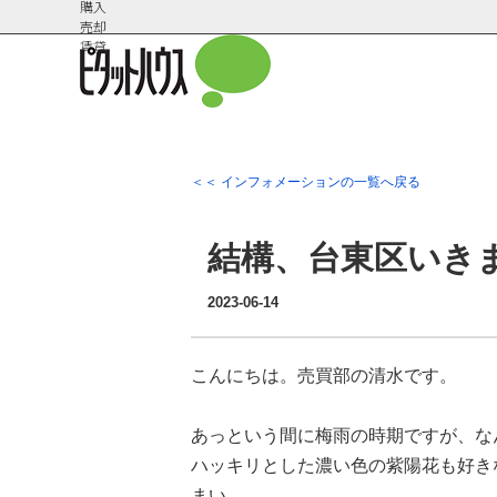
購入
売却
賃貸
＜＜ インフォメーションの一覧へ戻る
会社概
スタッフ紹
要
介
結構、台東区いき
2023-06-14
こんにちは。売買部の清水です。
あっという間に梅雨の時期ですが、な
ハッキリとした濃い色の紫陽花も好き
まい、