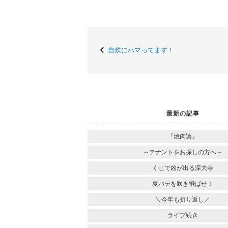
自炊にハマってます！
最新の記事
『焼肉論』
～テナントをお探しの方へ～
くじで凶が出る深大寺
夏バテを吹き飛ばせ！
＼今年も折り返し／
ライブ続き