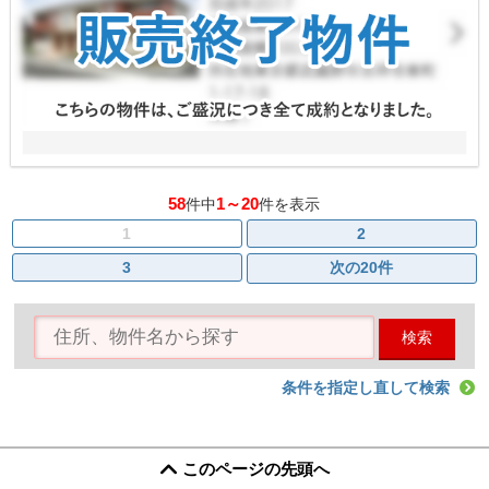
58
1～20
件中
件を表示
1
2
3
次の20件
検索
条件を指定し直して検索
このページの先頭へ