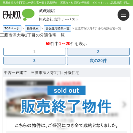
三鷹市深大寺1丁目の分譲住宅一覧｜武蔵野市・三鷹市・杉並区の不動産｜ピタットハウス武蔵境店・阿佐ヶ谷店
TOPページ
>
物件検索
>
分譲住宅特集一覧
>
三鷹市深大寺1丁目の分譲住宅一覧
三鷹市深大寺1丁目の分譲住宅一覧
58
1～20
件中
件を表示
1
2
3
次の20件
中古一戸建て｜三鷹市深大寺1丁目分譲住宅