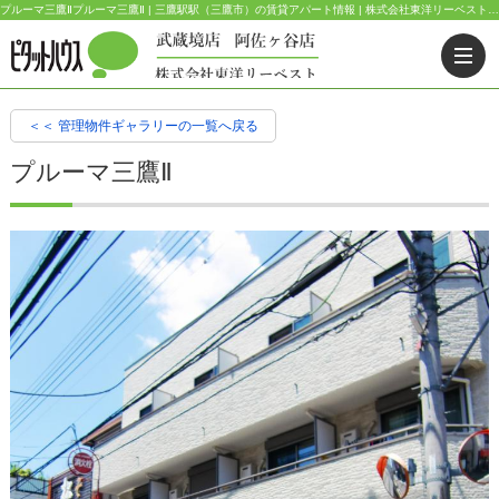
プルーマ三鷹Ⅱプルーマ三鷹Ⅱ | 三鷹駅駅（三鷹市）の賃貸アパート情報 | 株式会社東洋リーベスト | お部屋探し、賃貸管理はピタットハウス | 武蔵野市・三鷹市・杉並区の不動産｜ピタットハウス武蔵境店・阿佐ヶ谷店
＜＜ 管理物件ギャラリーの一覧へ戻る
プルーマ三鷹Ⅱ