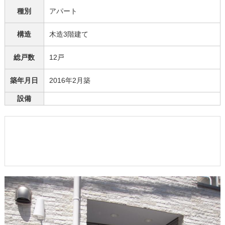
種別
アパート
構造
木造3階建て
総戸数
12戸
築年月日
2016年2月築
設備