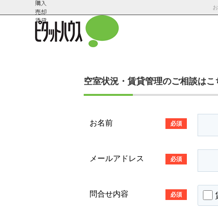
購入
売却
賃貸
空室状況・賃貸管理のご相談はこ
会社概
スタッフ紹
要
介
お名前
必須
メールアドレス
必須
問合せ内容
必須