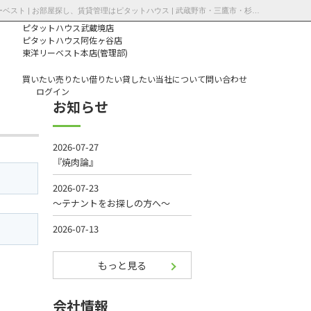
お問合せフォームプルーマ三鷹Ⅱ | 三鷹駅駅（三鷹市）の賃貸アパート情報 | 株式会社東洋リーベスト | お部屋探し、賃貸管理はピタットハウス | 武蔵野市・三鷹市・杉並区の不動産｜ピタットハウス武蔵境店・阿佐ヶ谷店
ピタットハウス武蔵境店
ピタットハウス阿佐ヶ谷店
東洋リーベスト本店(管理部)
買いたい
売りたい
借りたい
貸したい
当社について
問い合わせ
ログイン
お知らせ
個人情報保護方
針
もっと見る
会社情報