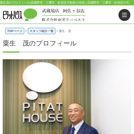
粟生茂のプロフィール/武蔵野市・三鷹市・杉並区不動産の売却 | 武蔵野市・三鷹市・杉並区の不動産｜ピタットハウス武蔵境店・阿佐ヶ谷店
TOPページ
>
スタッフ紹介一覧
>
粟生 茂
粟生 茂のプロフィール