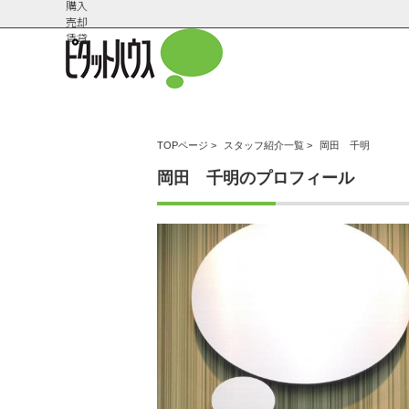
購入
売却
賃貸
TOPページ
>
スタッフ紹介一覧
>
岡田 千明
岡田 千明のプロフィール
会社概
スタッフ紹
要
介