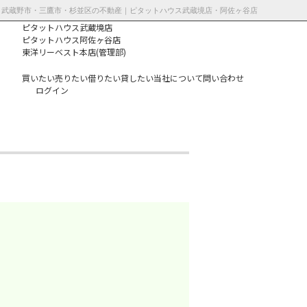
| 武蔵野市・三鷹市・杉並区の不動産｜ピタットハウス武蔵境店・阿佐ヶ谷店
ピタットハウス武蔵境店
ピタットハウス阿佐ヶ谷店
東洋リーベスト本店(管理部)
買いたい
売りたい
借りたい
貸したい
当社について
問い合わせ
ログイン
個人情報保護方
針