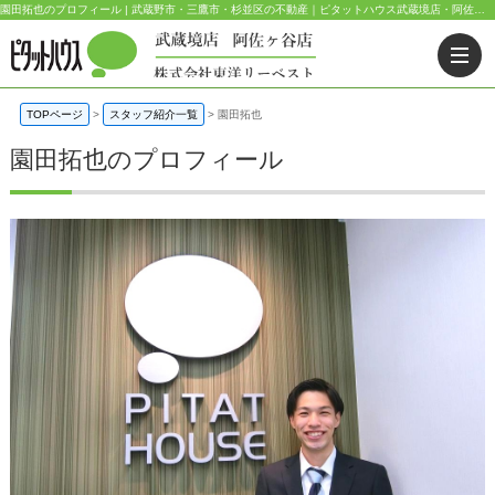
園田拓也のプロフィール | 武蔵野市・三鷹市・杉並区の不動産｜ピタットハウス武蔵境店・阿佐ヶ谷店
TOPページ
>
スタッフ紹介一覧
>
園田拓也
園田拓也のプロフィール