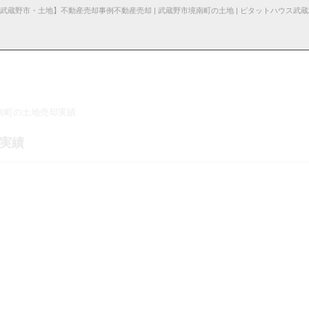
南町の土地売却実績
る諸費用
産売却
採用情
杉並区の不動産売却
お知らせ・ブロ
仲介と買取の違い
お問い合わ
売却の不動産会社選び
却実績
報
グ
せ