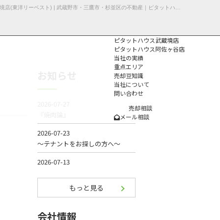
【武蔵野市・土地】不動産売却事例不動産売却 | 武蔵野市境南町の土地 | ピタットハウス武蔵境店(東洋リーベスト) | 武蔵野市・三鷹市・杉並区の不動産｜ピタットハウス武蔵境店・阿佐ヶ谷店
ピタットハウス武蔵境店
ピタットハウス阿佐ヶ谷店
当社の実績
重点エリア
お知らせ
売却豆知識
当社について
問い合わせ
個人情報保護方
針
売却相談
メール相談
もっと見る
会社情報