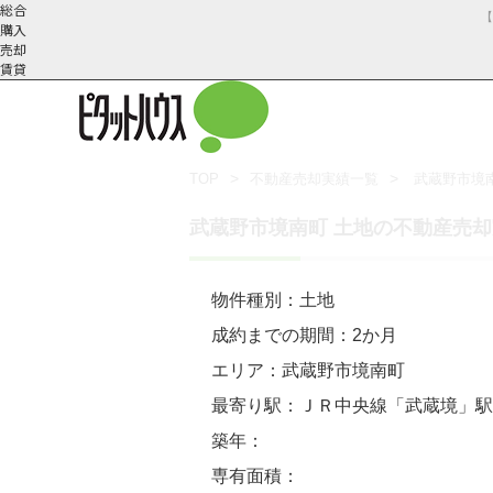
総合
購入
売却
賃貸
TOP
不動産売却実績一覧
武蔵野市境
武蔵野市の不動産売却
不動産売却の流れ
会社概
スタッフ紹
不動産売却にかか
三鷹市の不動
武蔵野市境南町 土地の不動産売
要
介
物件種別：土地
成約までの期間：2か月
エリア：武蔵野市境南町
最寄り駅：ＪＲ中央線「武蔵境」駅
築年：
専有面積：