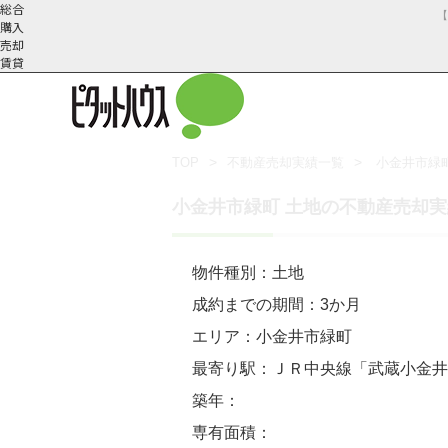
総合
購入
売却
賃貸
TOP
不動産売却実績一覧
小金井市緑
武蔵野市の不動産売却
不動産売却の流れ
会社概
スタッフ紹
不動産売却にかか
三鷹市の不動
小金井市緑町 土地の不動産売却実
要
介
物件種別：土地
成約までの期間：3か月
エリア：小金井市緑町
最寄り駅：ＪＲ中央線「武蔵小金井
築年：
専有面積：