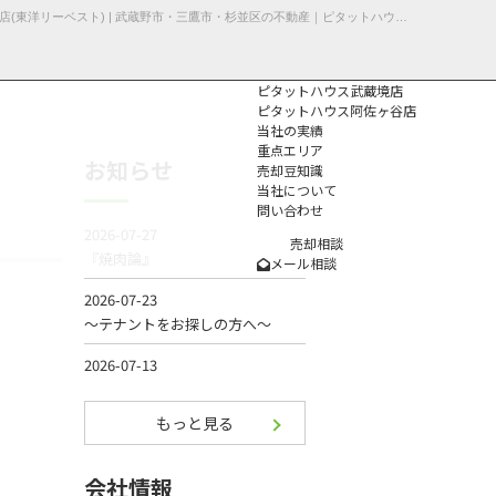
【小金井市・土地】不動産売却事例不動産売却 | 小金井市緑町の土地 | ピタットハウス武蔵境店(東洋リーベスト) | 武蔵野市・三鷹市・杉並区の不動産｜ピタットハウス武蔵境店・阿佐ヶ谷店
ピタットハウス武蔵境店
ピタットハウス阿佐ヶ谷店
当社の実績
重点エリア
お知らせ
売却豆知識
当社について
問い合わせ
個人情報保護方
針
売却相談
メール相談
もっと見る
会社情報