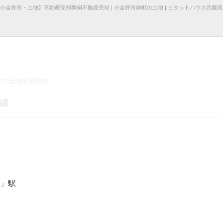
町の土地売却実績
る諸費用
産売却
採用情
杉並区の不動産売却
お知らせ・ブロ
仲介と買取の違い
お問い合わ
売却の不動産会社選び
績
報
グ
せ
」駅