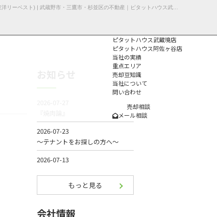
【三鷹市・土地】不動産売却事例不動産売却 | 三鷹市新川の土地 | ピタットハウス武蔵境店(東洋リーベスト) | 武蔵野市・三鷹市・杉並区の不動産｜ピタットハウス武蔵境店・阿佐ヶ谷店
ピタットハウス武蔵境店
ピタットハウス阿佐ヶ谷店
当社の実績
重点エリア
お知らせ
売却豆知識
当社について
問い合わせ
個人情報保護方
針
売却相談
メール相談
もっと見る
会社情報