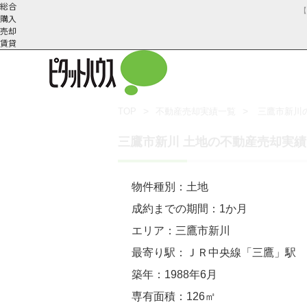
総合
購入
売却
賃貸
TOP
不動産売却実績一覧
三鷹市新川
武蔵野市の不動産売却
不動産売却の流れ
会社概
スタッフ紹
不動産売却にかか
三鷹市の不動
三鷹市新川 土地の不動産売却実績
要
介
物件種別：土地
成約までの期間：1か月
エリア：三鷹市新川
最寄り駅：ＪＲ中央線「三鷹」駅
築年：1988年6月
専有面積：126㎡