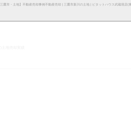
の土地売却実績
る諸費用
産売却
採用情
杉並区の不動産売却
お知らせ・ブロ
仲介と買取の違い
お問い合わ
売却の不動産会社選び
報
グ
せ