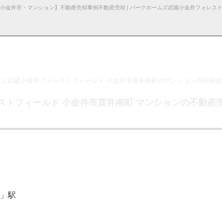
ムズ武蔵小金井フォレストフィールド 小金井市貫井南町のマンション売却実績
る諸費用
産売却
採用情
杉並区の不動産売却
お知らせ・ブロ
仲介と買取の違い
お問い合わ
売却の不動産会社選び
ストフィールド
小金井市貫井南町 マンションの不動産
報
グ
せ
」駅