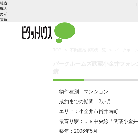
総合
購入
売却
賃貸
TOP
不動産売却実績一覧
パークホー
武蔵野市の不動産売却
不動産売却の流れ
会社概
スタッフ紹
不動産売却にかか
三鷹市の不動
パークホームズ武蔵小金井フォレ
要
介
績
物件種別：マンション
成約までの期間：2か月
エリア：小金井市貫井南町
最寄り駅：ＪＲ中央線「武蔵小金井
築年：2006年5月