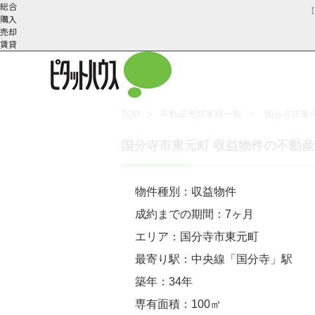
総合
購入
売却
賃貸
TOP
不動産売却実績一覧
国分寺市東
武蔵野市の不動産売却
不動産売却の流れ
会社概
スタッフ紹
不動産売却にかか
三鷹市の不動
国分寺市東元町 収益物件の不動
要
介
物件種別：収益物件
成約までの期間：7ヶ月
エリア：国分寺市東元町
最寄り駅：中央線「国分寺」駅
築年：34年
専有面積：100㎡