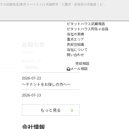
【国分寺市・収益物件】不動産売却事例不動産売却 | 国分寺市東元町の収益物件 | ピタットハウス武蔵境店(東洋リーベスト) | 武蔵野市・三鷹市・杉並区の不動産｜ピタットハウス武蔵境店・阿佐ヶ谷店
ピタットハウス武蔵境店
ピタットハウス阿佐ヶ谷店
当社の実績
重点エリア
お知らせ
売却豆知識
当社について
問い合わせ
個人情報保護方
針
売却相談
メール相談
もっと見る
会社情報