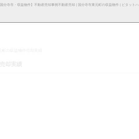
元町の収益物件売却実績
る諸費用
産売却
採用情
杉並区の不動産売却
お知らせ・ブロ
仲介と買取の違い
お問い合わ
売却の不動産会社選び
産売却実績
報
グ
せ