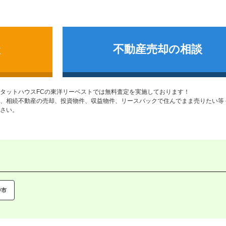
談
不動産売却の相談
タットハウスFCの東洋リーベストでは無料査定を実施しております！
、相続不動産の売却、投資物件、収益物件、リースバックで住んでまま売りたい等
さい。
寺市