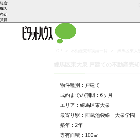
総合
購入
売却
賃貸
TOP
不動産売却実績一覧
練馬区東大
武蔵野市の不動産売却
不動産売却の流れ
会社概
スタッフ紹
不動産売却にかか
三鷹市の不動
練馬区東大泉 戸建ての不動産売
要
介
物件種別：戸建て
成約までの期間：6ヶ月
エリア：練馬区東大泉
最寄り駅：西武池袋線 大泉学園 
築年：2年
専有面積：100㎡