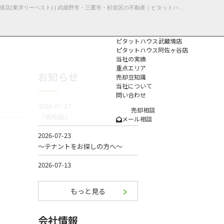
【練馬区・戸建て】不動産売却事例不動産売却 | 練馬区東大泉の戸建て | ピタットハウス武蔵境店(東洋リーベスト) | 武蔵野市・三鷹市・杉並区の不動産｜ピタットハウス武蔵境店・阿佐ヶ谷店
ピタットハウス武蔵境店
ピタットハウス阿佐ヶ谷店
当社の実績
重点エリア
お知らせ
売却豆知識
当社について
問い合わせ
個人情報保護方
針
売却相談
メール相談
もっと見る
会社情報