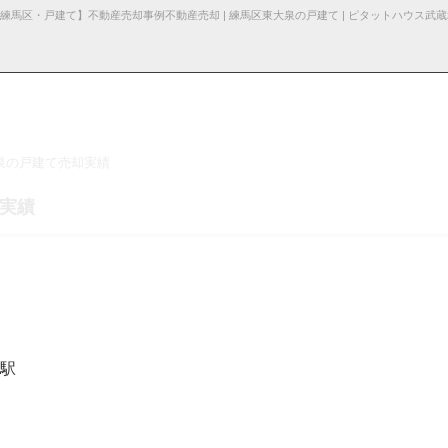
泉の戸建て売却実績
る諸費用
産売却
採用情
杉並区の不動産売却
お知らせ・ブロ
仲介と買取の違い
お問い合わ
売却の不動産会社選び
却実績
報
グ
せ
駅