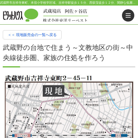
武蔵野市吉祥寺東町、本宿小学校学区域、吉祥寺駅徒歩１５分、西荻窪徒歩１２分、閑静な低層住宅街 現地販売会情報【価格】お陰様で成約いたしました【交通】中央線「西荻窪」徒歩１２分・中央線「吉祥寺駅」徒歩１５分 | 武蔵野市・三鷹市・杉並区の不動産｜ピタットハウス武蔵境店・阿佐ヶ谷店
＜＜ 現地販売会の一覧へ戻る
武蔵野の台地で住まう～文教地区の街～中
央線徒歩圏、家族の住処を作ろう