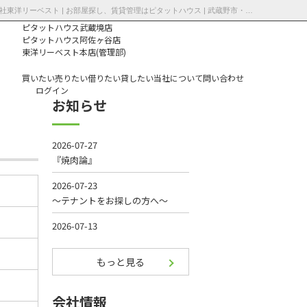
エステート清水が丘エステート清水が丘 | 東府中駅（府中市）の賃貸マンション情報 | 株式会社東洋リーベスト | お部屋探し、賃貸管理はピタットハウス | 武蔵野市・三鷹市・杉並区の不動産｜ピタットハウス武蔵境店・阿佐ヶ谷店
ピタットハウス武蔵境店
ピタットハウス阿佐ヶ谷店
東洋リーベスト本店(管理部)
買いたい
売りたい
借りたい
貸したい
当社について
問い合わせ
ログイン
お知らせ
個人情報保護方
針
もっと見る
会社情報