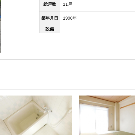
総戸数
11戸
築年月日
1990年
設備