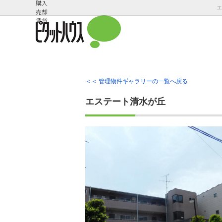
購入
売却
賃貸
＜＜ 管理物件ギャラリーの一覧へ戻る
会社概
スタッフ紹
エステート清水が丘
要
介