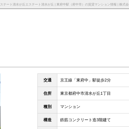
採用情
お知らせ・ブロ
お問い合わ
報
グ
せ
交通
京王線「東府中」駅徒歩2分
住所
東京都府中市清水が丘1丁目
種別
マンション
構造
鉄筋コンクリート造3階建て