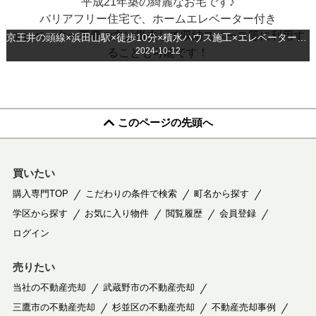
平成21年築の綺麗なお宅です♪
バリアフリー住宅で、ホームエレベーター付き
エレベーター不要の方は撤去して収納スペース等に利用す
京王井の頭線×浜田山駅×徒歩10分×積水ハウス施工×エレベーター付き住居×バリアフリー
2024-10-12
ることも可能です！
このページの先頭へ
買いたい
購入専門TOP
こだわりの条件で検索
町名から探す
学区から探す
お気に入り物件
閲覧履歴
会員登録
ログイン
売りたい
当社の不動産売却
武蔵野市の不動産売却
三鷹市の不動産売却
杉並区の不動産売却
不動産売却事例