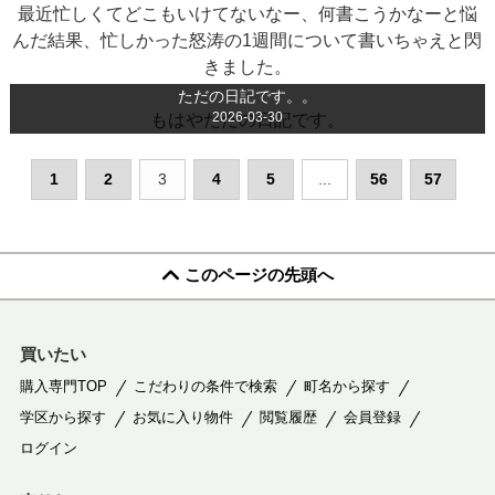
最近忙しくてどこもいけてないなー、何書こうかなーと悩
んだ結果、忙しかった怒涛の1週間について書いちゃえと閃
きました。
ただの日記です。。
2026-03-30
もはやただの日記です。
1
2
3
4
5
...
56
57
このページの先頭へ
買いたい
購入専門TOP
こだわりの条件で検索
町名から探す
学区から探す
お気に入り物件
閲覧履歴
会員登録
ログイン