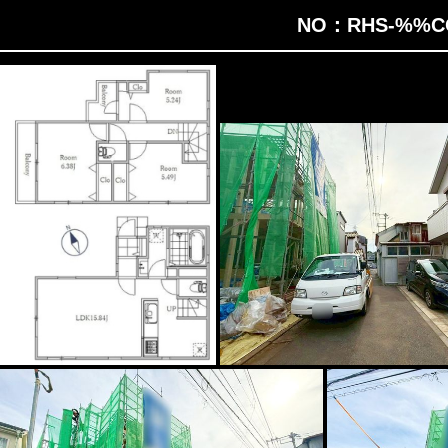
NO：RHS-%%