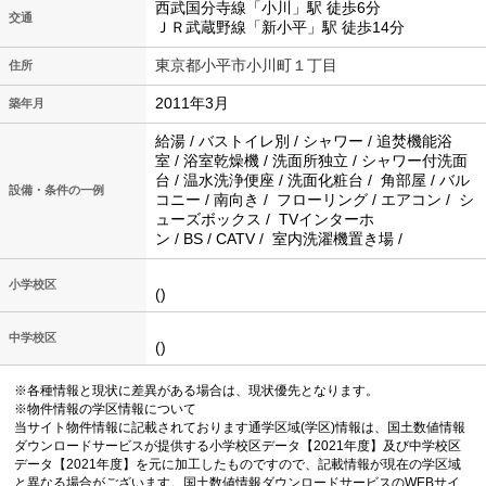
西武国分寺線「小川」駅 徒歩6分
交通
ＪＲ武蔵野線「新小平」駅 徒歩14分
東京都小平市小川町１丁目
住所
2011年3月
築年月
給湯 / バストイレ別 / シャワー / 追焚機能浴
室 / 浴室乾燥機 / 洗面所独立 / シャワー付洗面
台 / 温水洗浄便座 / 洗面化粧台 / 角部屋 / バル
設備・条件の一例
コニー / 南向き / フローリング / エアコン / シ
ューズボックス / TVインターホ
ン / BS / CATV / 室内洗濯機置き場 /
小学校区
()
中学校区
()
※各種情報と現状に差異がある場合は、現状優先となります。
※物件情報の学区情報について
当サイト物件情報に記載されております通学区域(学区)情報は、国土数値情報
ダウンロードサービスが提供する小学校区データ【2021年度】及び中学校区
データ【2021年度】を元に加工したものですので、記載情報が現在の学区域
と異なる場合がございます。国土数値情報ダウンロードサービスのWEBサイ