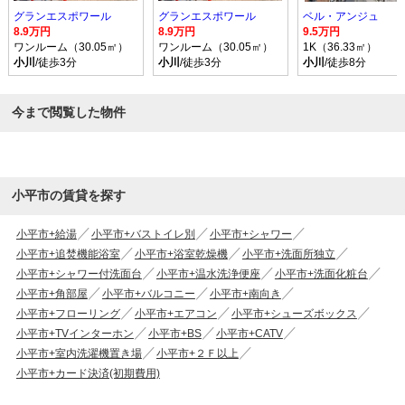
グランエスポワール
グランエスポワール
ベル・アンジュ
8.9万円
8.9万円
9.5万円
ワンルーム（30.05㎡）
ワンルーム（30.05㎡）
1K（36.33㎡）
小川
/徒歩3分
小川
/徒歩3分
小川
/徒歩8分
今まで閲覧した物件
小平市の賃貸を探す
小平市+給湯
小平市+バストイレ別
小平市+シャワー
小平市+追焚機能浴室
小平市+浴室乾燥機
小平市+洗面所独立
小平市+シャワー付洗面台
小平市+温水洗浄便座
小平市+洗面化粧台
小平市+角部屋
小平市+バルコニー
小平市+南向き
小平市+フローリング
小平市+エアコン
小平市+シューズボックス
小平市+TVインターホン
小平市+BS
小平市+CATV
小平市+室内洗濯機置き場
小平市+２Ｆ以上
小平市+カード決済(初期費用)