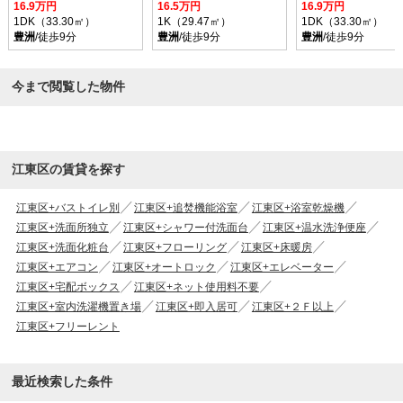
16.9万円
16.5万円
16.9万円
1DK（33.30㎡）
1K（29.47㎡）
1DK（33.30㎡）
豊洲
/徒歩9分
豊洲
/徒歩9分
豊洲
/徒歩9分
今まで閲覧した物件
江東区の賃貸を探す
江東区+バストイレ別
江東区+追焚機能浴室
江東区+浴室乾燥機
江東区+洗面所独立
江東区+シャワー付洗面台
江東区+温水洗浄便座
江東区+洗面化粧台
江東区+フローリング
江東区+床暖房
江東区+エアコン
江東区+オートロック
江東区+エレベーター
江東区+宅配ボックス
江東区+ネット使用料不要
江東区+室内洗濯機置き場
江東区+即入居可
江東区+２Ｆ以上
江東区+フリーレント
最近検索した条件