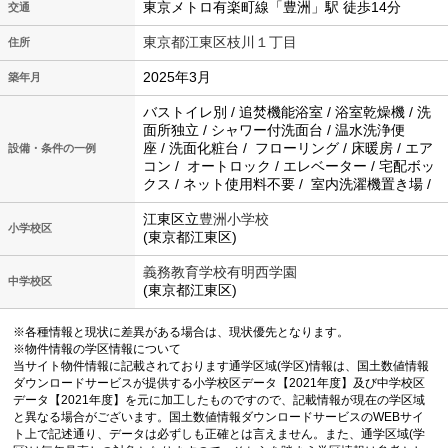
東京メトロ有楽町線「豊洲」駅 徒歩14分
交通
東京都江東区枝川１丁目
住所
2025年3月
築年月
バストイレ別 / 追焚機能浴室 / 浴室乾燥機 / 洗
面所独立 / シャワー付洗面台 / 温水洗浄便
座 / 洗面化粧台 / フローリング / 床暖房 / エア
設備・条件の一例
コン / オートロック / エレベーター / 宅配ボッ
クス / ネット使用料不要 / 室内洗濯機置き場 /
江東区立
豊洲小学校
小学校区
(東京都江東区)
義務教育学校有明西学園
中学校区
(東京都江東区)
※各種情報と現状に差異がある場合は、現状優先となります。
※物件情報の学区情報について
当サイト物件情報に記載されております通学区域(学区)情報は、国土数値情報
ダウンロードサービスが提供する小学校区データ【2021年度】及び中学校区
データ【2021年度】を元に加工したものですので、記載情報が現在の学区域
と異なる場合がございます。国土数値情報ダウンロードサービスのWEBサイ
ト上で記述通り、データは必ずしも正確とは言えません。また、通学区域(学