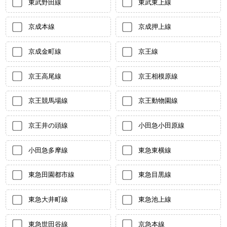
東武野田線
東武東上線
京成本線
京成押上線
京成金町線
京王線
京王高尾線
京王相模原線
京王競馬場線
京王動物園線
京王井の頭線
小田急小田原線
小田急多摩線
東急東横線
東急田園都市線
東急目黒線
東急大井町線
東急池上線
東急世田谷線
京急本線