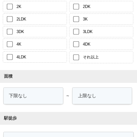
2K
2DK
2LDK
3K
3DK
3LDK
4K
4DK
4LDK
それ以上
面積
～
駅徒歩