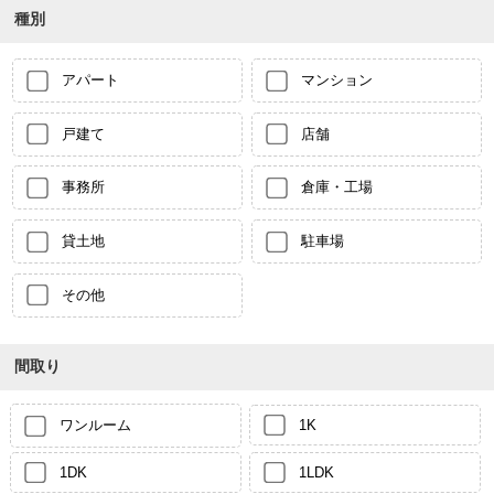
種別
アパート
マンション
戸建て
店舗
事務所
倉庫・工場
貸土地
駐車場
その他
間取り
ワンルーム
1K
1DK
1LDK