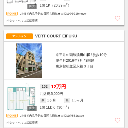
2
1階
1K（20.39ｍ
）
LINEで内見予約＆質問も簡単★☆IDは＠951bmnyw
ピタットハウス武蔵境店
VERT COURT EIFUKU
マンション
京王井の頭線
浜田山駅
/ 徒歩10分
築年月2016年7月 / 3階建
東京都杉並区永福３丁目
12万円
102
5,000円
1ヶ月
1.5ヶ月
敷
礼
2
1階
1LDK（30ｍ
）
LINEで内見予約＆質問も簡単★☆IDは@881tatpe
ピタットハウス武蔵境店