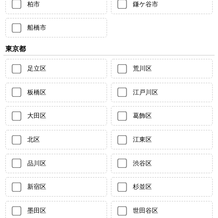
柏市
鎌ケ谷市
船橋市
東京都
足立区
荒川区
板橋区
江戸川区
大田区
葛飾区
北区
江東区
品川区
渋谷区
新宿区
杉並区
墨田区
世田谷区