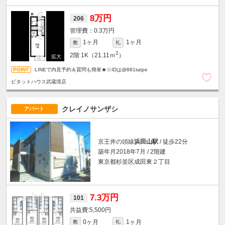
8万円
206
0.3万円
1ヶ月
1ヶ月
敷
礼
2
2階
1K（21.11ｍ
）
LINEで内見予約＆質問も簡単★☆IDは@881tatpe
ピタットハウス武蔵境店
クレイノサンザシ
アパート
京王井の頭線
浜田山駅
/ 徒歩22分
築年月2018年7月 / 2階建
東京都杉並区成田東２丁目
7.3万円
101
5,500円
0ヶ月
1ヶ月
敷
礼