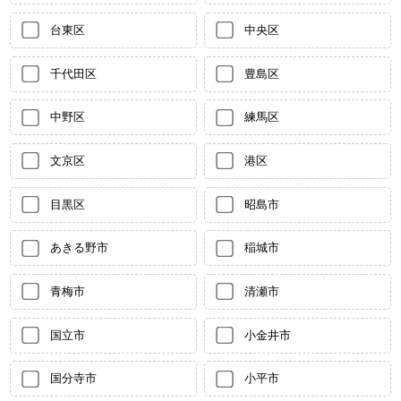
台東区
中央区
千代田区
豊島区
中野区
練馬区
文京区
港区
目黒区
昭島市
あきる野市
稲城市
青梅市
清瀬市
国立市
小金井市
国分寺市
小平市