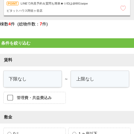
LINEで内見予約＆質問も簡単★☆IDは@881tatpe
ピタットハウス阿佐ヶ谷店
棟数
4
件 (総物件数：
7
件)
条件を絞り込む
賃料
～
管理費・共益費込み
敷金
なし
１ヶ月以下