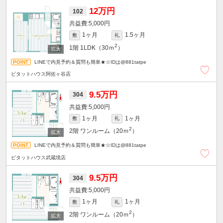
12万円
102
5,000円
1ヶ月
1.5ヶ月
敷
礼
2
1階
1LDK（30ｍ
）
LINEで内見予約＆質問も簡単★☆IDは@881tatpe
ピタットハウス阿佐ヶ谷店
9.5万円
304
5,000円
1ヶ月
1ヶ月
敷
礼
2
2階
ワンルーム（20ｍ
）
LINEで内見予約＆質問も簡単★☆IDは@881tatpe
ピタットハウス武蔵境店
9.5万円
304
5,000円
1ヶ月
1ヶ月
敷
礼
2
2階
ワンルーム（20ｍ
）