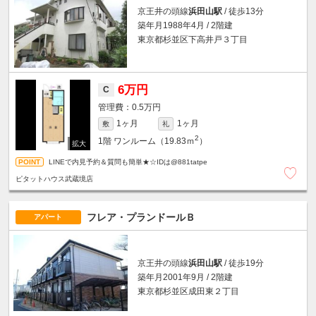
京王井の頭線
浜田山駅
/ 徒歩13分
築年月1988年4月 / 2階建
東京都杉並区下高井戸３丁目
6万円
C
0.5万円
1ヶ月
1ヶ月
敷
礼
2
1階
ワンルーム（19.83ｍ
）
LINEで内見予約＆質問も簡単★☆IDは@881tatpe
ピタットハウス武蔵境店
フレア・プランドールＢ
アパート
京王井の頭線
浜田山駅
/ 徒歩19分
築年月2001年9月 / 2階建
東京都杉並区成田東２丁目