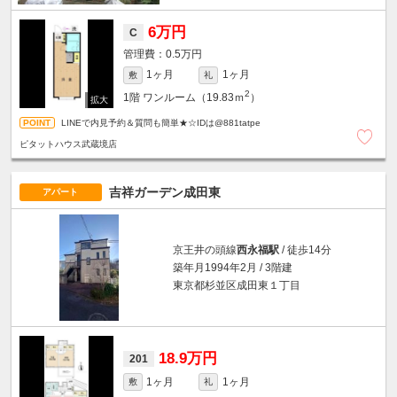
6万円
C
0.5万円
1ヶ月
1ヶ月
敷
礼
2
1階
ワンルーム（19.83ｍ
）
LINEで内見予約＆質問も簡単★☆IDは@881tatpe
ピタットハウス武蔵境店
吉祥ガーデン成田東
アパート
京王井の頭線
西永福駅
/ 徒歩14分
築年月1994年2月 / 3階建
東京都杉並区成田東１丁目
18.9万円
201
1ヶ月
1ヶ月
敷
礼