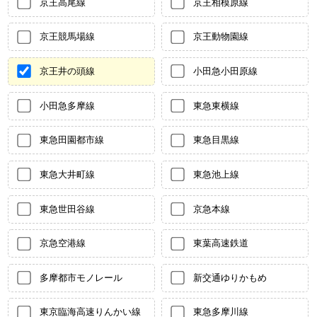
京王高尾線
京王相模原線
京王競馬場線
京王動物園線
京王井の頭線
小田急小田原線
小田急多摩線
東急東横線
東急田園都市線
東急目黒線
東急大井町線
東急池上線
東急世田谷線
京急本線
京急空港線
東葉高速鉄道
多摩都市モノレール
新交通ゆりかもめ
東京臨海高速りんかい線
東急多摩川線