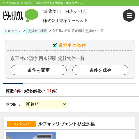
京王井の頭線 西永福駅 ｜賃貸物件一覧｜株式会社東洋リーベスト
TOPページ
賃貸物件検索
京王井の頭線 西永福駅 賃貸物件一覧
選択中の条件
京王井の頭線 西永福駅 賃貸物件一覧
条件を変更
条件を保存
棟数
8
件 (総物件数：
11
件)
並び順 ：
ルフォンリヴェント杉並永福
マンション