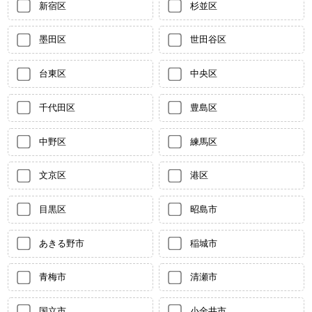
新宿区
杉並区
墨田区
世田谷区
台東区
中央区
千代田区
豊島区
中野区
練馬区
文京区
港区
目黒区
昭島市
あきる野市
稲城市
青梅市
清瀬市
国立市
小金井市