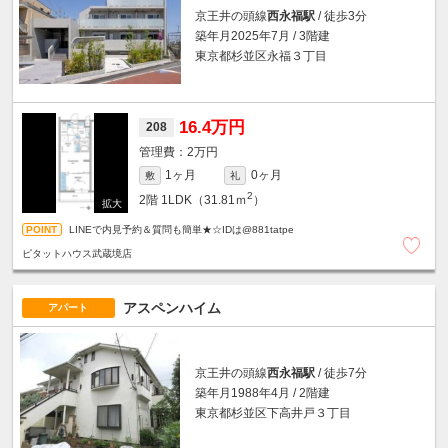
京王井の頭線
西永福駅
/ 徒歩3分
築年月2025年7月 / 3階建
東京都杉並区永福３丁目
16.4万円
208
2万円
1ヶ月
0ヶ月
敷
礼
2
2階
1LDK（31.81ｍ
）
LINEで内見予約＆質問も簡単★☆IDは@881tatpe
ピタットハウス武蔵境店
アスペンハイム
アパート
京王井の頭線
西永福駅
/ 徒歩7分
築年月1988年4月 / 2階建
東京都杉並区下高井戸３丁目