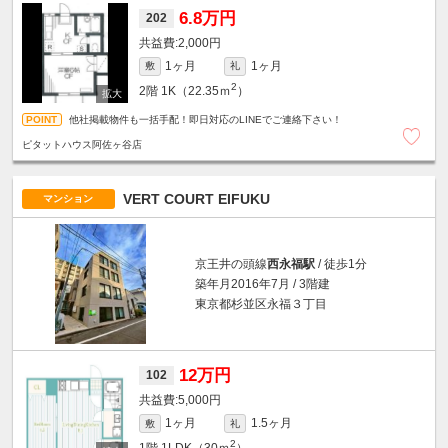
6.8万円
202
2,000円
1ヶ月
1ヶ月
敷
礼
2
2階
1K（22.35ｍ
）
他社掲載物件も一括手配！即日対応のLINEでご連絡下さい！
ピタットハウス阿佐ヶ谷店
VERT COURT EIFUKU
マンション
京王井の頭線
西永福駅
/ 徒歩1分
築年月2016年7月 / 3階建
東京都杉並区永福３丁目
12万円
102
5,000円
1ヶ月
1.5ヶ月
敷
礼
2