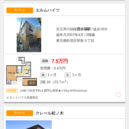
エルムハイツ
アパート
京王井の頭線
西永福駅
/ 徒歩16分
築年月2007年4月 / 2階建
東京都杉並区和泉３丁目
7.5万円
206
0.4万円
1ヶ月
1ヶ月
敷
礼
2
2階
1K（23.7ｍ
）
LINEで内見予約＆質問も簡単★☆IDは＠951bmnyw
ピタットハウス武蔵境店
クレール松ノ木
アパート