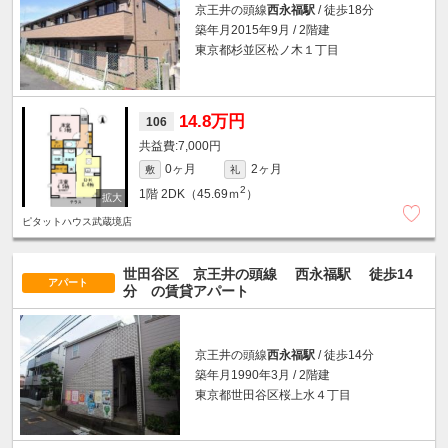
京王井の頭線
西永福駅
/ 徒歩18分
築年月2015年9月 / 2階建
東京都杉並区松ノ木１丁目
14.8万円
106
7,000円
0ヶ月
2ヶ月
敷
礼
2
1階
2DK（45.69ｍ
）
ピタットハウス武蔵境店
世田谷区 京王井の頭線
西永福駅
徒歩14
アパート
分
の賃貸アパート
京王井の頭線
西永福駅
/ 徒歩14分
築年月1990年3月 / 2階建
東京都世田谷区桜上水４丁目