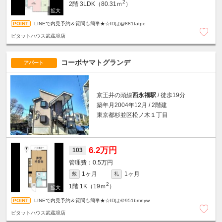
2
2階
3LDK（80.31ｍ
）
LINEで内見予約＆質問も簡単★☆IDは@881tatpe
ピタットハウス武蔵境店
コーポヤマトグランデ
アパート
京王井の頭線
西永福駅
/ 徒歩19分
築年月2004年12月 / 2階建
東京都杉並区松ノ木１丁目
6.2万円
103
0.5万円
1ヶ月
1ヶ月
敷
礼
2
1階
1K（19ｍ
）
LINEで内見予約＆質問も簡単★☆IDは＠951bmnyw
ピタットハウス武蔵境店