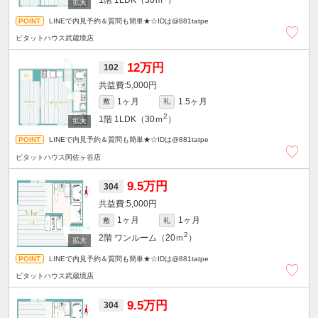
1階
1LDK（30ｍ
）
LINEで内見予約＆質問も簡単★☆IDは@881tatpe
ピタットハウス武蔵境店
12万円
102
5,000円
1ヶ月
1.5ヶ月
敷
礼
2
1階
1LDK（30ｍ
）
LINEで内見予約＆質問も簡単★☆IDは@881tatpe
ピタットハウス阿佐ヶ谷店
9.5万円
304
5,000円
1ヶ月
1ヶ月
敷
礼
2
2階
ワンルーム（20ｍ
）
LINEで内見予約＆質問も簡単★☆IDは@881tatpe
ピタットハウス武蔵境店
9.5万円
304