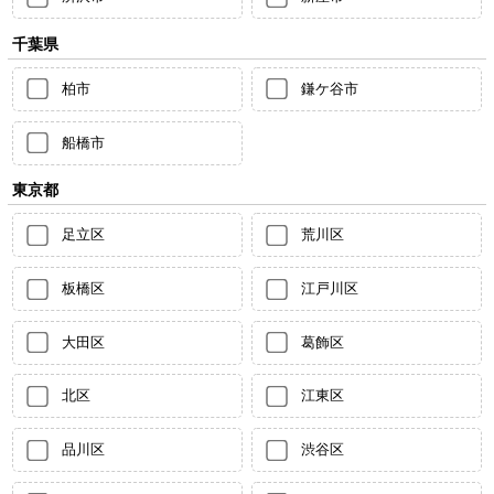
千葉県
柏市
鎌ケ谷市
船橋市
東京都
足立区
荒川区
板橋区
江戸川区
大田区
葛飾区
北区
江東区
品川区
渋谷区