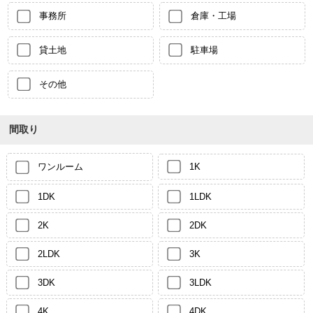
事務所
倉庫・工場
貸土地
駐車場
その他
間取り
ワンルーム
1K
1DK
1LDK
2K
2DK
2LDK
3K
3DK
3LDK
4K
4DK