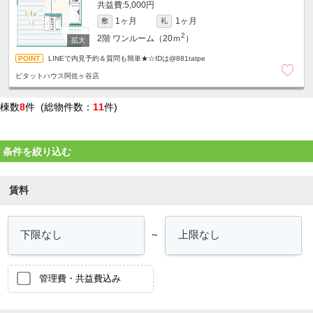
5,000円
1ヶ月
1ヶ月
敷
礼
2
2階
ワンルーム（20ｍ
）
LINEで内見予約＆質問も簡単★☆IDは@881tatpe
ピタットハウス阿佐ヶ谷店
棟数
8
件 (総物件数：
11
件)
条件を絞り込む
賃料
～
管理費・共益費込み