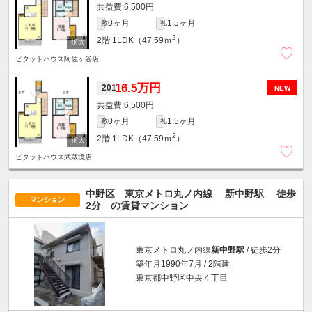
6,500円
0ヶ月
1.5ヶ月
敷
礼
2
2階
1LDK（47.59ｍ
）
ピタットハウス阿佐ヶ谷店
16.5万円
201
NEW
6,500円
0ヶ月
1.5ヶ月
敷
礼
2
2階
1LDK（47.59ｍ
）
ピタットハウス武蔵境店
中野区 東京メトロ丸ノ内線
新中野駅
徒歩
マンション
2分
の賃貸マンション
東京メトロ丸ノ内線
新中野駅
/ 徒歩2分
築年月1990年7月 / 2階建
東京都中野区中央４丁目