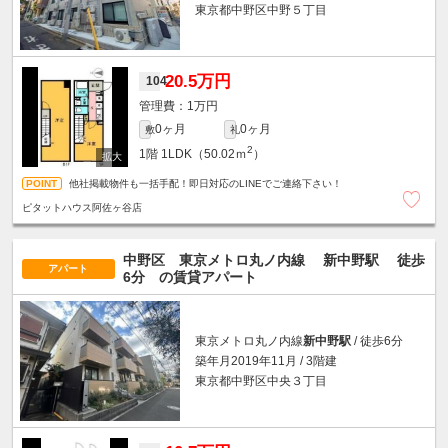
東京都中野区中野５丁目
20.5万円
104
1万円
0ヶ月
0ヶ月
敷
礼
2
1階
1LDK（50.02ｍ
）
他社掲載物件も一括手配！即日対応のLINEでご連絡下さい！
ピタットハウス阿佐ヶ谷店
中野区 東京メトロ丸ノ内線
新中野駅
徒歩
アパート
6分
の賃貸アパート
東京メトロ丸ノ内線
新中野駅
/ 徒歩6分
築年月2019年11月 / 3階建
東京都中野区中央３丁目