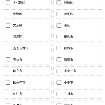
千代田区
豊島区
中野区
練馬区
文京区
港区
目黒区
昭島市
あきる野市
稲城市
青梅市
清瀬市
国立市
小金井市
国分寺市
小平市
狛江市
立川市