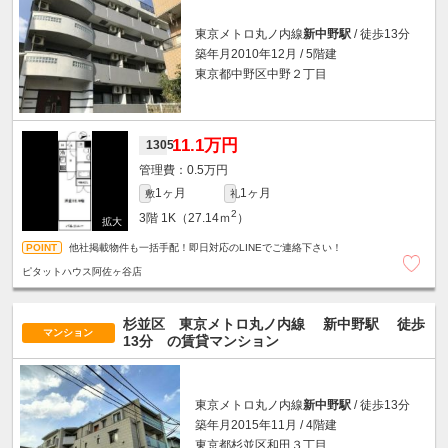
東京メトロ丸ノ内線
新中野駅
/ 徒歩13分
築年月2010年12月 / 5階建
東京都中野区中野２丁目
11.1万円
1305
0.5万円
1ヶ月
1ヶ月
敷
礼
2
3階
1K（27.14ｍ
）
他社掲載物件も一括手配！即日対応のLINEでご連絡下さい！
ピタットハウス阿佐ヶ谷店
杉並区 東京メトロ丸ノ内線
新中野駅
徒歩
マンション
13分
の賃貸マンション
東京メトロ丸ノ内線
新中野駅
/ 徒歩13分
築年月2015年11月 / 4階建
東京都杉並区和田３丁目