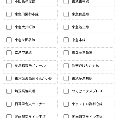
小田急多摩線
東急東横線
東急田園都市線
東急目黒線
東急大井町線
東急池上線
東急世田谷線
京急本線
京急空港線
東葉高速鉄道
多摩都市モノレール
新交通ゆりかもめ
東京臨海高速りんかい線
東急多摩川線
埼玉高速鉄道
つくばエクスプレス
日暮里舎人ライナー
東京メトロ副都心線
湘南新宿ライン宇須
湘南新宿ライン高海