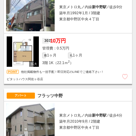
東京メトロ丸ノ内線
新中野駅
/ 徒歩9分
築年月1992年1月 / 3階建
東京都中野区中央４丁目
10万円
303
0.5万円
1ヶ月
1ヶ月
敷
礼
2
3階
1K（22.1ｍ
）
他社掲載物件も一括手配！即日対応のLINEでご連絡下さい！
ピタットハウス阿佐ヶ谷店
フラッツ中野
アパート
東京メトロ丸ノ内線
新中野駅
/ 徒歩4分
築年月2010年9月 / 2階建
東京都中野区中央４丁目