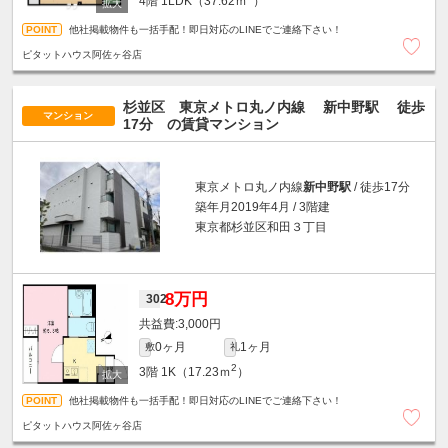
4階
1LDK（37.62ｍ
）
他社掲載物件も一括手配！即日対応のLINEでご連絡下さい！
ピタットハウス阿佐ヶ谷店
杉並区 東京メトロ丸ノ内線
新中野駅
徒歩
マンション
17分
の賃貸マンション
東京メトロ丸ノ内線
新中野駅
/ 徒歩17分
築年月2019年4月 / 3階建
東京都杉並区和田３丁目
8万円
302
3,000円
0ヶ月
1ヶ月
敷
礼
2
3階
1K（17.23ｍ
）
他社掲載物件も一括手配！即日対応のLINEでご連絡下さい！
ピタットハウス阿佐ヶ谷店