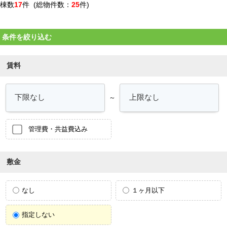
棟数
17
件 (総物件数：
25
件)
条件を絞り込む
賃料
～
管理費・共益費込み
敷金
なし
１ヶ月以下
指定しない