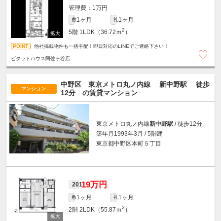
1万円
1ヶ月
1ヶ月
敷
礼
2
5階
1LDK（36.72ｍ
）
他社掲載物件も一括手配！即日対応のLINEでご連絡下さい！
ピタットハウス阿佐ヶ谷店
中野区 東京メトロ丸ノ内線
新中野駅
徒歩
マンション
12分
の賃貸マンション
東京メトロ丸ノ内線
新中野駅
/ 徒歩12分
築年月1993年3月 / 5階建
東京都中野区本町５丁目
19万円
201
1ヶ月
1ヶ月
敷
礼
2
2階
2LDK（55.87ｍ
）