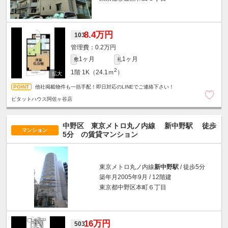
8.4万円
103
0.2万円
1ヶ月
1ヶ月
敷
礼
2
1階
1K（24.1ｍ
）
他社掲載物件も一括手配！即日対応のLINEでご連絡下さい！
ピタットハウス阿佐ヶ谷店
中野区 東京メトロ丸ノ内線
新中野駅
徒歩
マンション
5分
の賃貸マンション
東京メトロ丸ノ内線
新中野駅
/ 徒歩5分
築年月2005年9月 / 12階建
東京都中野区本町６丁目
16万円
503