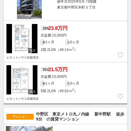
築年月2025年6月 / 5階建
東京都中野区本町５丁目
23.8万円
206
15,000円
1ヶ月
0ヶ月
敷
礼
2
2階
2LDK（46.14ｍ
）
ピタットハウス武蔵境店
21.5万円
502
15,000円
1ヶ月
0ヶ月
敷
礼
2
5階
2LDK（40.62ｍ
）
ピタットハウス武蔵境店
中野区 東京メトロ丸ノ内線
新中野駅
徒歩
マンション
9分
の賃貸マンション