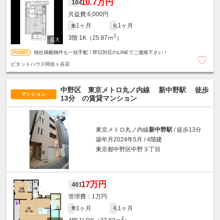
10.7万円
104
6,000円
1ヶ月
1ヶ月
敷
礼
2
3階
1K（25.87ｍ
）
他社掲載物件も一括手配！即日対応のLINEでご連絡下さい！
ピタットハウス阿佐ヶ谷店
中野区 東京メトロ丸ノ内線
新中野駅
徒歩
マンション
13分
の賃貸マンション
東京メトロ丸ノ内線
新中野駅
/ 徒歩13分
築年月2024年5月 / 4階建
東京都中野区中野３丁目
17万円
401
1万円
1ヶ月
1ヶ月
敷
礼
2