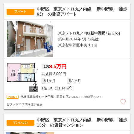
中野区 東京メトロ丸ノ内線
新中野駅
徒歩
アパート
6分
の賃貸アパート
東京メトロ丸ノ内線
新中野駅
/ 徒歩6分
築年月2014年7月 / 2階建
東京都中野区中央３丁目
8.5万円
102
3,000円
1ヶ月
1ヶ月
敷
礼
2
1階
1K（21.14ｍ
）
他社掲載物件も一括手配！即日対応のLINEでご連絡下さい！
ピタットハウス阿佐ヶ谷店
中野区 東京メトロ丸ノ内線
新中野駅
徒歩
マンション
13分
の賃貸マンション