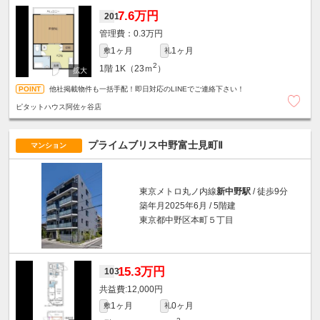
7.6万円
201
0.3万円
1ヶ月
1ヶ月
敷
礼
2
1階
1K（23ｍ
）
他社掲載物件も一括手配！即日対応のLINEでご連絡下さい！
ピタットハウス阿佐ヶ谷店
プライムブリス中野富士見町Ⅱ
マンション
東京メトロ丸ノ内線
新中野駅
/ 徒歩9分
築年月2025年6月 / 5階建
東京都中野区本町５丁目
15.3万円
103
12,000円
1ヶ月
0ヶ月
敷
礼