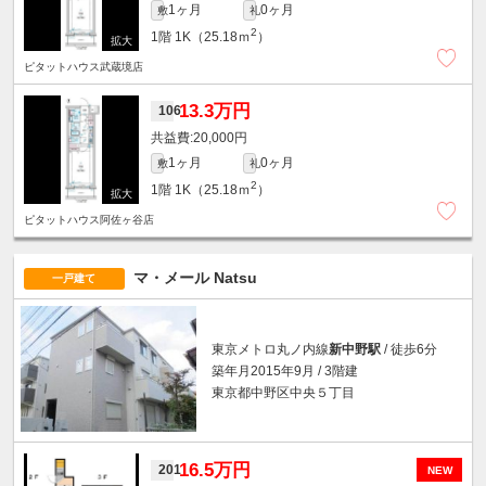
1ヶ月
0ヶ月
敷
礼
2
1階
1K（25.18ｍ
）
ピタットハウス武蔵境店
13.3万円
106
20,000円
1ヶ月
0ヶ月
敷
礼
2
1階
1K（25.18ｍ
）
ピタットハウス阿佐ヶ谷店
マ・メール Natsu
一戸建て
東京メトロ丸ノ内線
新中野駅
/ 徒歩6分
築年月2015年9月 / 3階建
東京都中野区中央５丁目
16.5万円
201
NEW