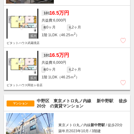
16.5万円
101
6,000円
0ヶ月
2ヶ月
敷
礼
2
1階
1LDK（46.25ｍ
）
ピタットハウス武蔵境店
16.5万円
101
6,000円
0ヶ月
2ヶ月
敷
礼
2
1階
1LDK（46.25ｍ
）
ピタットハウス阿佐ヶ谷店
中野区 東京メトロ丸ノ内線
新中野駅
徒歩
マンション
20分
の賃貸マンション
東京メトロ丸ノ内線
新中野駅
/ 徒歩20分
築年月2023年10月 / 3階建