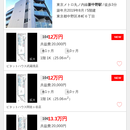
東京メトロ丸ノ内線
新中野駅
/ 徒歩3分
築年月2019年8月 / 5階建
東京都中野区本町６丁目
12万円
104
NEW
20,000円
1ヶ月
0ヶ月
敷
礼
2
1階
1K（25.06ｍ
）
ピタットハウス武蔵境店
12万円
104
NEW
20,000円
1ヶ月
0ヶ月
敷
礼
2
1階
1K（25.06ｍ
）
ピタットハウス阿佐ヶ谷店
13.3万円
106
20,000円