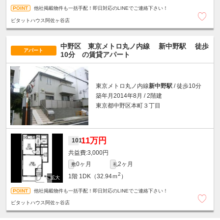
他社掲載物件も一括手配！即日対応のLINEでご連絡下さい！
ピタットハウス阿佐ヶ谷店
中野区 東京メトロ丸ノ内線
新中野駅
徒歩
アパート
10分
の賃貸アパート
東京メトロ丸ノ内線
新中野駅
/ 徒歩10分
築年月2014年8月 / 2階建
東京都中野区本町３丁目
11万円
101
3,000円
0ヶ月
2ヶ月
敷
礼
2
1階
1DK（32.94ｍ
）
他社掲載物件も一括手配！即日対応のLINEでご連絡下さい！
ピタットハウス阿佐ヶ谷店