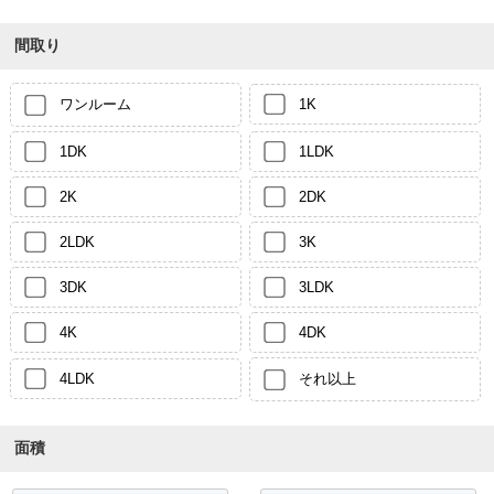
間取り
ワンルーム
1K
1DK
1LDK
2K
2DK
2LDK
3K
3DK
3LDK
4K
4DK
4LDK
それ以上
面積