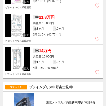
2
1階
1LDK（29.07ｍ
）
ピタットハウス武蔵境店
21.8万円
104
15,000円
1ヶ月
0ヶ月
敷
礼
2
1階
2LDK（41.77ｍ
）
ピタットハウス武蔵境店
14万円
401
10,000円
1ヶ月
0ヶ月
敷
礼
2
4階
1DK（25.69ｍ
）
ピタットハウス武蔵境店
プライムブリス中野富士見町Ⅰ
マンション
東京メトロ丸ノ内線
新中野駅
/ 徒歩9分