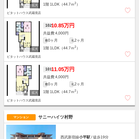
2
1階
1LDK（44.7ｍ
）
ピタットハウス武蔵境店
10.85万円
102
4,000円
0ヶ月
2ヶ月
敷
礼
2
1階
1LDK（44.7ｍ
）
ピタットハウス武蔵境店
11.05万円
101
4,000円
0ヶ月
2ヶ月
敷
礼
2
1階
1LDK（44.7ｍ
）
ピタットハウス武蔵境店
サニーハイツ村野
マンション
西武新宿線
小平駅
/ 徒歩19分