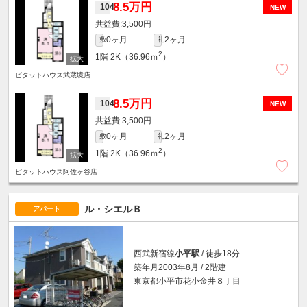
8.5万円
104
NEW
3,500円
0ヶ月
2ヶ月
敷
礼
2
1階
2K（36.96ｍ
）
ピタットハウス武蔵境店
8.5万円
104
NEW
3,500円
0ヶ月
2ヶ月
敷
礼
2
1階
2K（36.96ｍ
）
ピタットハウス阿佐ヶ谷店
ル・シエルＢ
アパート
西武新宿線
小平駅
/ 徒歩18分
築年月2003年8月 / 2階建
東京都小平市花小金井８丁目