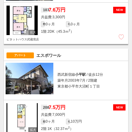
7.6万円
103
NEW
3,300円
0ヶ月
0ヶ月
敷
礼
2
1階
2DK（45.3ｍ
）
ピタットハウス武蔵境店
エスポワール
アパート
西武新宿線
小平駅
/ 徒歩12分
築年月2003年7月 / 2階建
東京都小平市大沼町１丁目
7.5万円
208
NEW
7,000円
0ヶ月
10万円
敷
礼
2
2階
1K（32.37ｍ
）