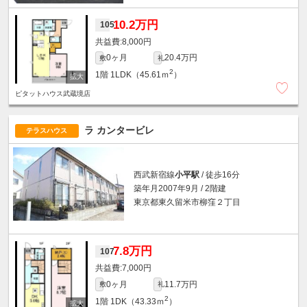
10.2万円
105
8,000円
0ヶ月
20.4万円
敷
礼
2
1階
1LDK（45.61ｍ
）
ピタットハウス武蔵境店
ラ カンタービレ
テラスハウス
西武新宿線
小平駅
/ 徒歩16分
築年月2007年9月 / 2階建
東京都東久留米市柳窪２丁目
7.8万円
107
7,000円
0ヶ月
11.7万円
敷
礼
2
1階
1DK（43.33ｍ
）