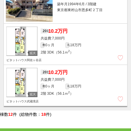
築年月1994年6月 / 3階建
東京都東村山市恩多町２丁目
10.2万円
201
7,000円
0ヶ月
18万円
敷
礼
2
2階
3DK（56.1ｍ
）
ピタットハウス阿佐ヶ谷店
10.2万円
201
7,000円
0ヶ月
18万円
敷
礼
2
2階
3DK（56.1ｍ
）
ピタットハウス武蔵境店
棟数
12
件 (総物件数：
18
件)