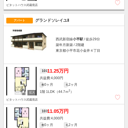
ピタットハウス武蔵境店
グランドソレイユⅡ
アパート
西武新宿線
小平駅
/ 徒歩29分
築年月新築 / 2階建
東京都小平市花小金井４丁目
11.25万円
101
4,000円
0ヶ月
2ヶ月
敷
礼
2
1階
1LDK（44.7ｍ
）
ピタットハウス武蔵境店
11.05万円
103
4,000円
0ヶ月
2ヶ月
敷
礼