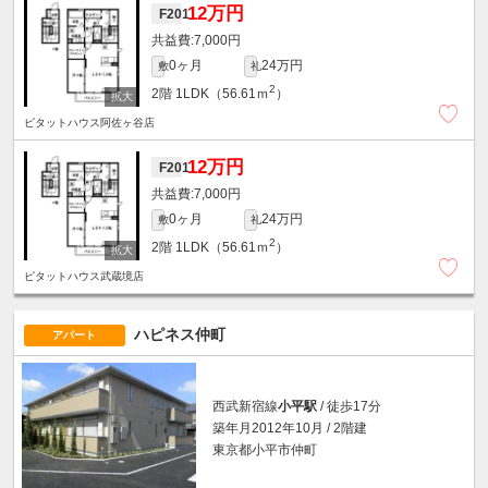
12万円
F201
7,000円
0ヶ月
24万円
敷
礼
2
2階
1LDK（56.61ｍ
）
ピタットハウス阿佐ヶ谷店
12万円
F201
7,000円
0ヶ月
24万円
敷
礼
2
2階
1LDK（56.61ｍ
）
ピタットハウス武蔵境店
ハピネス仲町
アパート
西武新宿線
小平駅
/ 徒歩17分
築年月2012年10月 / 2階建
東京都小平市仲町