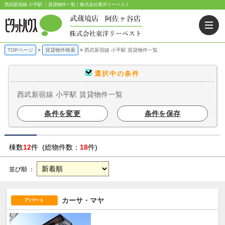
西武新宿線 小平駅 ｜賃貸物件一覧｜株式会社東洋リーベスト
TOPページ
賃貸物件検索
西武新宿線 小平駅 賃貸物件一覧
選択中の条件
西武新宿線 小平駅 賃貸物件一覧
条件を変更
条件を保存
棟数
12
件 (総物件数：
18
件)
並び順 ：
カーサ・マヤ
アパート