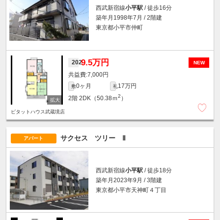
西武新宿線
小平駅
/ 徒歩16分
築年月1998年7月 / 2階建
東京都小平市仲町
9.5万円
202
NEW
7,000円
0ヶ月
17万円
敷
礼
2
2階
2DK（50.38ｍ
）
ピタットハウス武蔵境店
サクセス ツリー Ⅱ
アパート
西武新宿線
小平駅
/ 徒歩18分
築年月2023年9月 / 3階建
東京都小平市天神町４丁目