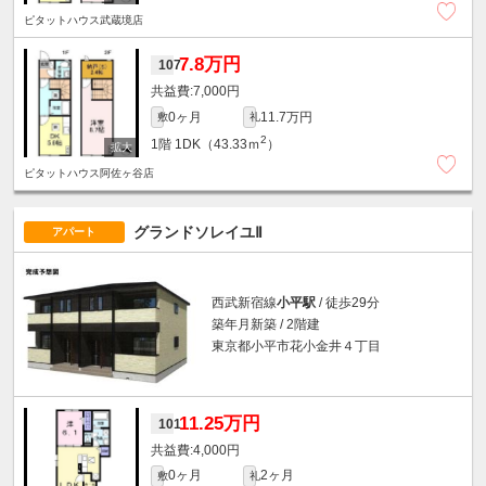
ピタットハウス武蔵境店
7.8万円
107
7,000円
0ヶ月
11.7万円
敷
礼
2
1階
1DK（43.33ｍ
）
ピタットハウス阿佐ヶ谷店
グランドソレイユⅡ
アパート
西武新宿線
小平駅
/ 徒歩29分
築年月新築 / 2階建
東京都小平市花小金井４丁目
11.25万円
101
4,000円
0ヶ月
2ヶ月
敷
礼