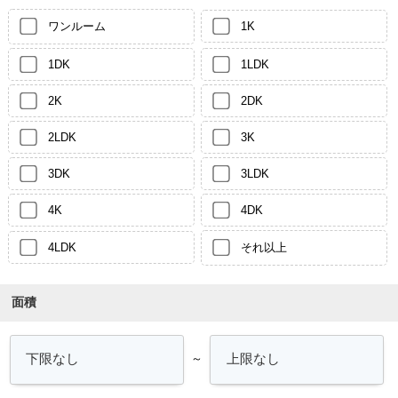
ワンルーム
1K
1DK
1LDK
2K
2DK
2LDK
3K
3DK
3LDK
4K
4DK
4LDK
それ以上
面積
～