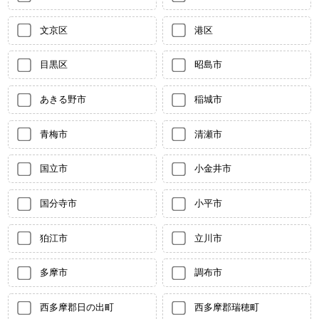
文京区
港区
目黒区
昭島市
あきる野市
稲城市
青梅市
清瀬市
国立市
小金井市
国分寺市
小平市
狛江市
立川市
多摩市
調布市
西多摩郡日の出町
西多摩郡瑞穂町