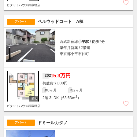
ピタットハウス武蔵境店
ベルウッドコート A棟
アパート
西武新宿線
小平駅
/ 徒歩7分
築年月新築 / 2階建
東京都小平市仲町
15.3万円
202
7,000円
0ヶ月
2ヶ月
敷
礼
2
2階
3LDK（63.63ｍ
）
ピタットハウス武蔵境店
ドミールカタノ
アパート