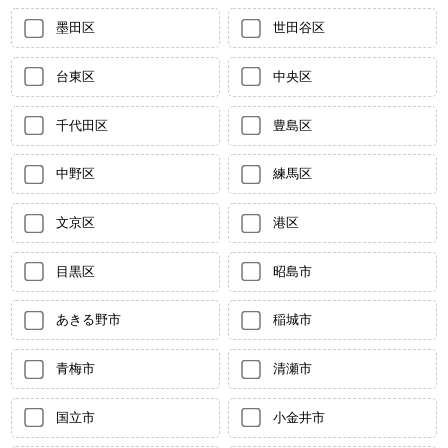
墨田区
世田谷区
台東区
中央区
千代田区
豊島区
中野区
練馬区
文京区
港区
目黒区
昭島市
あきる野市
稲城市
青梅市
清瀬市
国立市
小金井市