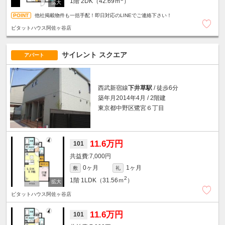
1階
2DK（42.69ｍ
）
他社掲載物件も一括手配！即日対応のLINEでご連絡下さい！
ピタットハウス阿佐ヶ谷店
サイレント スクエア
アパート
西武新宿線
下井草駅
/ 徒歩6分
築年月2014年4月 / 2階建
東京都中野区鷺宮６丁目
11.6万円
101
7,000円
0ヶ月
1ヶ月
敷
礼
2
1階
1LDK（31.56ｍ
）
ピタットハウス阿佐ヶ谷店
11.6万円
101