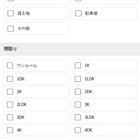
貸土地
駐車場
その他
間取り
ワンルーム
1K
1DK
1LDK
2K
2DK
2LDK
3K
3DK
3LDK
4K
4DK