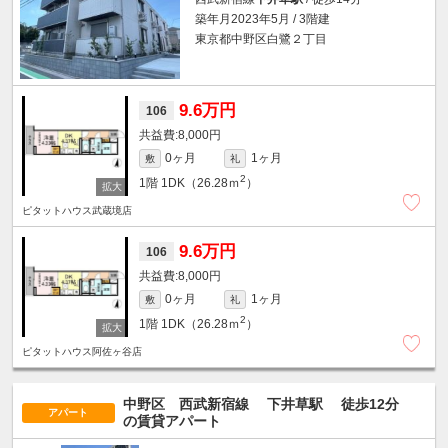
築年月2023年5月 / 3階建
東京都中野区白鷺２丁目
9.6万円
106
8,000円
0ヶ月
1ヶ月
敷
礼
2
1階
1DK（26.28ｍ
）
ピタットハウス武蔵境店
9.6万円
106
8,000円
0ヶ月
1ヶ月
敷
礼
2
1階
1DK（26.28ｍ
）
ピタットハウス阿佐ヶ谷店
中野区 西武新宿線
下井草駅
徒歩12分
アパート
の賃貸アパート