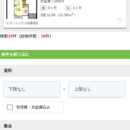
7,000円
0ヶ月
1ヶ月
敷
礼
2
1階
1LDK（31.56ｍ
）
ピタットハウス武蔵境店
棟数
10
件 (総物件数：
18
件)
条件を絞り込む
賃料
～
管理費・共益費込み
敷金