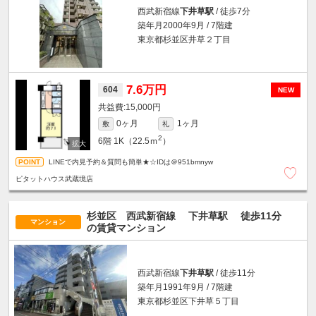
西武新宿線
下井草駅
/ 徒歩7分
築年月2000年9月 / 7階建
東京都杉並区井草２丁目
7.6万円
604
NEW
15,000円
0ヶ月
1ヶ月
敷
礼
2
6階
1K（22.5ｍ
）
LINEで内見予約＆質問も簡単★☆IDは＠951bmnyw
ピタットハウス武蔵境店
杉並区 西武新宿線
下井草駅
徒歩11分
マンション
の賃貸マンション
西武新宿線
下井草駅
/ 徒歩11分
築年月1991年9月 / 7階建
東京都杉並区下井草５丁目