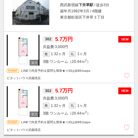
西武新宿線
下井草駅
/ 徒歩3分
築年月1982年3月 / 4階建
東京都杉並区下井草３丁目
5.7万円
302
NEW
3,000円
1.32ヶ月
1ヶ月
敷
礼
2
3階
ワンルーム（20.44ｍ
）
LINEで内見予約＆質問も簡単★☆IDは@881tatpe
ピタットハウス武蔵境店
5.7万円
302
NEW
3,000円
1.32ヶ月
1ヶ月
敷
礼
2
3階
ワンルーム（20.44ｍ
）
LINEで内見予約＆質問も簡単★☆IDは@881tatpe
ピタットハウス武蔵境店