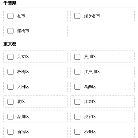
千葉県
柏市
鎌ケ谷市
船橋市
東京都
足立区
荒川区
板橋区
江戸川区
大田区
葛飾区
北区
江東区
品川区
渋谷区
新宿区
杉並区