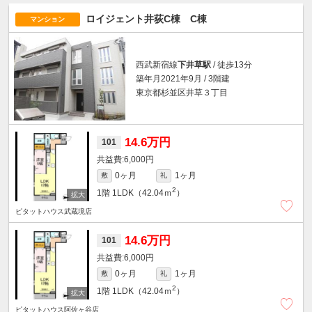
ロイジェント井荻C棟 C棟
マンション
西武新宿線
下井草駅
/ 徒歩13分
築年月2021年9月 / 3階建
東京都杉並区井草３丁目
14.6万円
101
6,000円
0ヶ月
1ヶ月
敷
礼
2
1階
1LDK（42.04ｍ
）
ピタットハウス武蔵境店
14.6万円
101
6,000円
0ヶ月
1ヶ月
敷
礼
2
1階
1LDK（42.04ｍ
）
ピタットハウス阿佐ヶ谷店