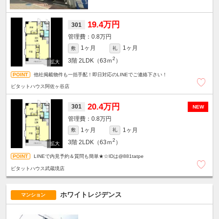
19.4万円
301
0.8万円
1ヶ月
1ヶ月
敷
礼
2
3階
2LDK（63ｍ
）
他社掲載物件も一括手配！即日対応のLINEでご連絡下さい！
ピタットハウス阿佐ヶ谷店
20.4万円
301
NEW
0.8万円
1ヶ月
1ヶ月
敷
礼
2
3階
2LDK（63ｍ
）
LINEで内見予約＆質問も簡単★☆IDは@881tatpe
ピタットハウス武蔵境店
ホワイトレジデンス
マンション