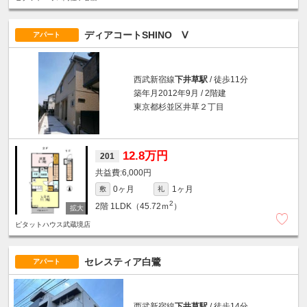
ディアコートSHINO Ⅴ
アパート
西武新宿線
下井草駅
/ 徒歩11分
築年月2012年9月 / 2階建
東京都杉並区井草２丁目
12.8万円
201
6,000円
0ヶ月
1ヶ月
敷
礼
2
2階
1LDK（45.72ｍ
）
ピタットハウス武蔵境店
セレスティア白鷺
アパート
西武新宿線
下井草駅
/ 徒歩14分