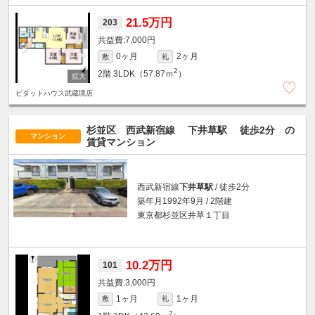
21.5万円
203
7,000円
0ヶ月
2ヶ月
敷
礼
2
2階
3LDK（57.87ｍ
）
ピタットハウス武蔵境店
杉並区 西武新宿線
下井草駅
徒歩2分
の
マンション
賃貸マンション
西武新宿線
下井草駅
/ 徒歩2分
築年月1992年9月 / 2階建
東京都杉並区井草１丁目
10.2万円
101
3,000円
1ヶ月
1ヶ月
敷
礼
2