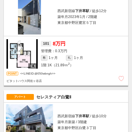
西武新宿線
下井草駅
/ 徒歩12分
築年月2023年1月 / 2階建
東京都中野区鷺宮５丁目
8万円
101
0.3万円
1ヶ月
1ヶ月
敷
礼
2
1階
1K（21.89ｍ
）
<<LINEID:@050wbngh>>
ピタットハウス阿佐ヶ谷店
セレスティア白鷺Ⅱ
アパート
西武新宿線
下井草駅
/ 徒歩10分
築年月新築 / 3階建
東京都中野区白鷺３丁目