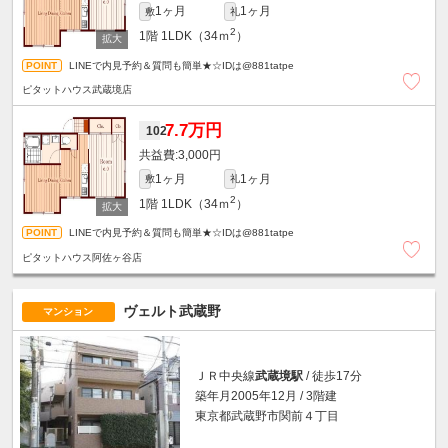
1ヶ月
1ヶ月
敷
礼
2
1階
1LDK（34ｍ
）
LINEで内見予約＆質問も簡単★☆IDは@881tatpe
ピタットハウス武蔵境店
7.7万円
102
3,000円
1ヶ月
1ヶ月
敷
礼
2
1階
1LDK（34ｍ
）
LINEで内見予約＆質問も簡単★☆IDは@881tatpe
ピタットハウス阿佐ヶ谷店
ヴェルト武蔵野
マンション
ＪＲ中央線
武蔵境駅
/ 徒歩17分
築年月2005年12月 / 3階建
東京都武蔵野市関前４丁目