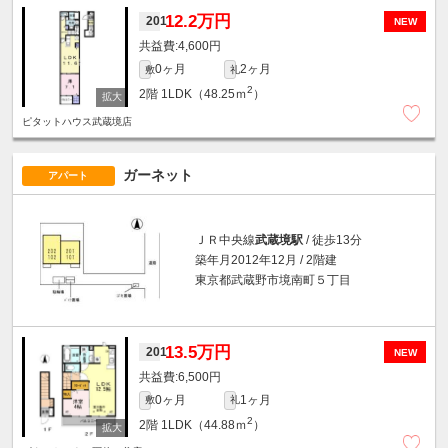
12.2万円
201
NEW
4,600円
0ヶ月
2ヶ月
敷
礼
2
2階
1LDK（48.25ｍ
）
ピタットハウス武蔵境店
ガーネット
アパート
ＪＲ中央線
武蔵境駅
/ 徒歩13分
築年月2012年12月 / 2階建
東京都武蔵野市境南町５丁目
13.5万円
201
NEW
6,500円
0ヶ月
1ヶ月
敷
礼
2
2階
1LDK（44.88ｍ
）