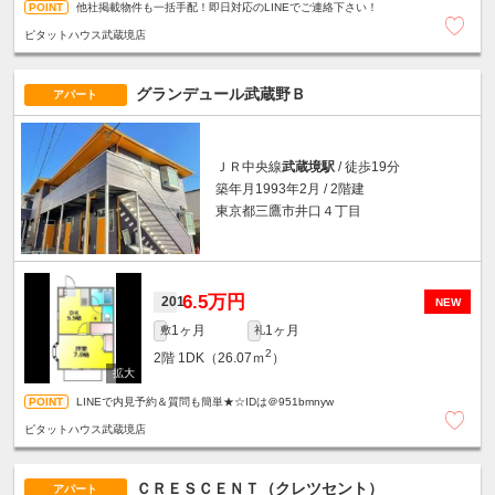
他社掲載物件も一括手配！即日対応のLINEでご連絡下さい！
ピタットハウス武蔵境店
グランデュール武蔵野Ｂ
アパート
ＪＲ中央線
武蔵境駅
/ 徒歩19分
築年月1993年2月 / 2階建
東京都三鷹市井口４丁目
6.5万円
201
NEW
1ヶ月
1ヶ月
敷
礼
2
2階
1DK（26.07ｍ
）
LINEで内見予約＆質問も簡単★☆IDは＠951bmnyw
ピタットハウス武蔵境店
ＣＲＥＳＣＥＮＴ（クレツセント）
アパート