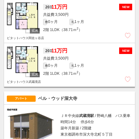
11万円
203
NEW
3,500円
0ヶ月
1ヶ月
敷
礼
2
2階
1LDK（38.71ｍ
）
ピタットハウス阿佐ヶ谷店
11万円
203
NEW
3,500円
0ヶ月
1ヶ月
敷
礼
2
2階
1LDK（38.71ｍ
）
ピタットハウス武蔵境店
ベル・ウッド深大寺
アパート
ＪＲ中央線
武蔵境駅
/ 野崎八幡 バス乗車
時間14分 停歩6分
築年月新築 / 2階建
東京都調布市深大寺北町５丁目