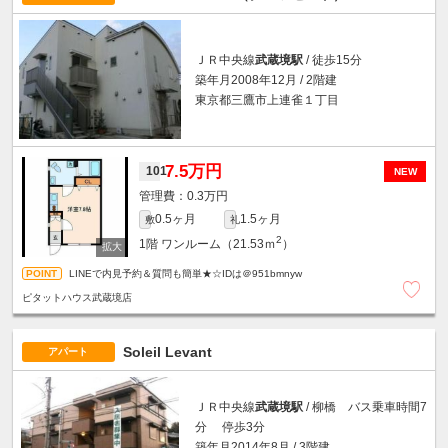
ＪＲ中央線
武蔵境駅
/ 徒歩15分
築年月2008年12月 / 2階建
東京都三鷹市上連雀１丁目
7.5万円
101
NEW
0.3万円
0.5ヶ月
1.5ヶ月
敷
礼
2
1階
ワンルーム（21.53ｍ
）
LINEで内見予約＆質問も簡単★☆IDは＠951bmnyw
ピタットハウス武蔵境店
Soleil Levant
アパート
ＪＲ中央線
武蔵境駅
/ 柳橋 バス乗車時間7
分 停歩3分
築年月2014年8月 / 3階建