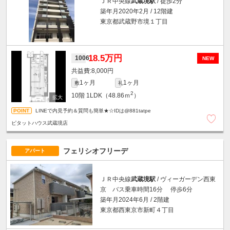
ＪＲ中央線
武蔵境駅
/ 徒歩2分
築年月2020年2月 / 12階建
東京都武蔵野市境１丁目
18.5万円
1006
NEW
8,000円
1ヶ月
1ヶ月
敷
礼
2
10階
1LDK（48.86ｍ
）
LINEで内見予約＆質問も簡単★☆IDは@881tatpe
ピタットハウス武蔵境店
フェリシオフリーデ
アパート
ＪＲ中央線
武蔵境駅
/ ヴィーガーデン西東
京 バス乗車時間16分 停歩6分
築年月2024年6月 / 2階建
東京都西東京市新町４丁目