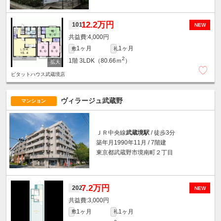
12.2万円
101
NEW
4,000円
1ヶ月
1ヶ月
敷
礼
2
1階
3LDK（80.66ｍ
）
ピタットハウス武蔵境店
ヴィラージュ武蔵野
マンション
ＪＲ中央線
武蔵境駅
/ 徒歩3分
築年月1990年11月 / 7階建
東京都武蔵野市境南町２丁目
7.2万円
202
NEW
3,000円
1ヶ月
1ヶ月
敷
礼