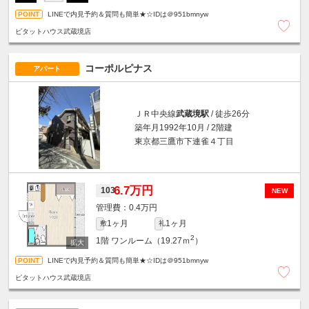
LINEで内見予約＆質問も簡単★☆IDは＠951bmnyw
ピタットハウス武蔵境店
コーポルピナス
アパート
ＪＲ中央線
武蔵境駅
/ 徒歩26分
築年月1992年10月 / 2階建
東京都三鷹市下連雀４丁目
6.7万円
103
NEW
0.4万円
1ヶ月
1ヶ月
敷
礼
2
1階
ワンルーム（19.27ｍ
）
LINEで内見予約＆質問も簡単★☆IDは＠951bmnyw
ピタットハウス武蔵境店