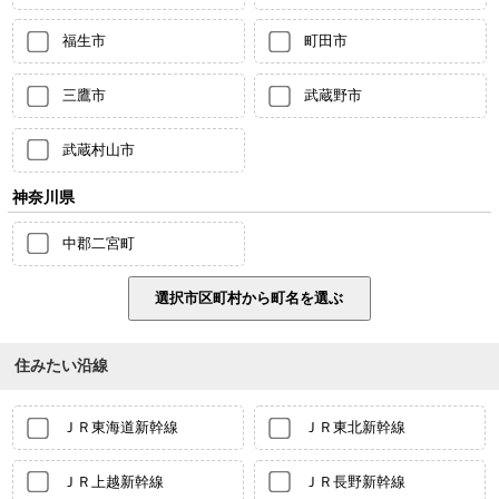
福生市
町田市
三鷹市
武蔵野市
武蔵村山市
神奈川県
中郡二宮町
住みたい沿線
ＪＲ東海道新幹線
ＪＲ東北新幹線
ＪＲ上越新幹線
ＪＲ長野新幹線