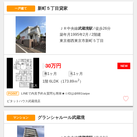
新町５丁目貸家
一戸建て
ＪＲ中央線
武蔵境駅
/ 徒歩26分
築年月1995年2月 / 2階建
東京都西東京市新町５丁目
30万円
-
NEW
1ヶ月
1ヶ月
敷
礼
2
1階
6LDK（173.89ｍ
）
LINEで内見予約＆質問も簡単★☆IDは@881tatpe
ピタットハウス武蔵境店
グランシャルール武蔵境
マンション