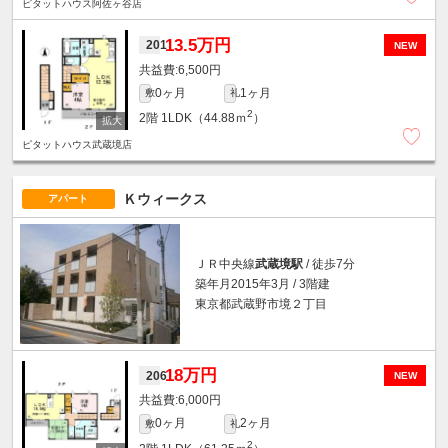
ピタットハウス阿佐ヶ谷店
13.5万円
201
NEW
6,500円
0ヶ月
1ヶ月
敷
礼
2
2階
1LDK（44.88ｍ
）
ピタットハウス武蔵境店
Ｋウィークス
アパート
ＪＲ中央線
武蔵境駅
/ 徒歩7分
築年月2015年3月 / 3階建
東京都武蔵野市境２丁目
18万円
206
NEW
6,000円
0ヶ月
2ヶ月
敷
礼
2