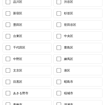
品川区
渋谷区
新宿区
杉並区
墨田区
世田谷区
台東区
中央区
千代田区
豊島区
中野区
練馬区
文京区
港区
目黒区
昭島市
あきる野市
稲城市
青梅市
清瀬市