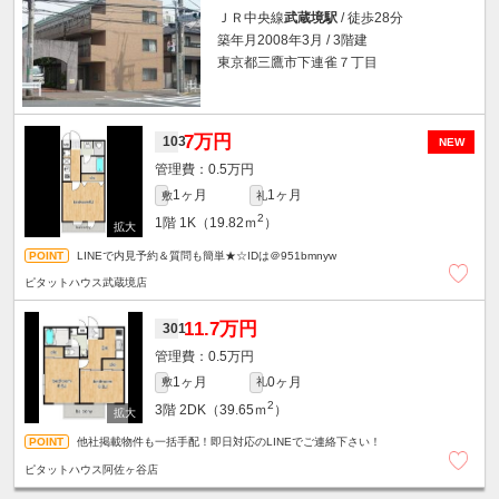
ＪＲ中央線
武蔵境駅
/ 徒歩28分
築年月2008年3月 / 3階建
東京都三鷹市下連雀７丁目
7万円
103
NEW
0.5万円
1ヶ月
1ヶ月
敷
礼
2
1階
1K（19.82ｍ
）
LINEで内見予約＆質問も簡単★☆IDは＠951bmnyw
ピタットハウス武蔵境店
11.7万円
301
0.5万円
1ヶ月
0ヶ月
敷
礼
2
3階
2DK（39.65ｍ
）
他社掲載物件も一括手配！即日対応のLINEでご連絡下さい！
ピタットハウス阿佐ヶ谷店