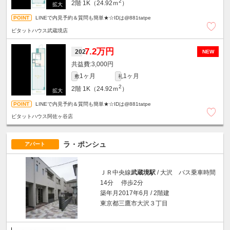
2
2階
1K（24.92ｍ
）
LINEで内見予約＆質問も簡単★☆IDは@881tatpe
ピタットハウス武蔵境店
7.2万円
202
NEW
3,000円
1ヶ月
1ヶ月
敷
礼
2
2階
1K（24.92ｍ
）
LINEで内見予約＆質問も簡単★☆IDは@881tatpe
ピタットハウス阿佐ヶ谷店
ラ・ポンシュ
アパート
ＪＲ中央線
武蔵境駅
/ 大沢 バス乗車時間
14分 停歩2分
築年月2017年6月 / 2階建
東京都三鷹市大沢３丁目