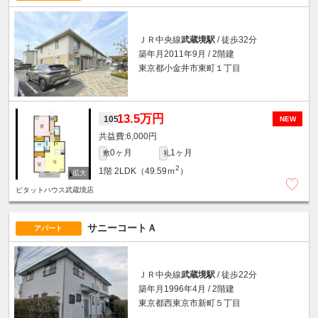
ＪＲ中央線
武蔵境駅
/ 徒歩32分
築年月2011年9月 / 2階建
東京都小金井市東町１丁目
13.5万円
105
NEW
6,000円
0ヶ月
1ヶ月
敷
礼
2
1階
2LDK（49.59ｍ
）
ピタットハウス武蔵境店
サニーコートＡ
アパート
ＪＲ中央線
武蔵境駅
/ 徒歩22分
築年月1996年4月 / 2階建
東京都西東京市新町５丁目