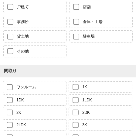
戸建て
店舗
事務所
倉庫・工場
貸土地
駐車場
その他
間取り
ワンルーム
1K
1DK
1LDK
2K
2DK
2LDK
3K