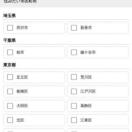
住みたい市区町村
埼玉県
所沢市
新座市
千葉県
柏市
鎌ケ谷市
東京都
足立区
荒川区
板橋区
江戸川区
大田区
葛飾区
北区
江東区