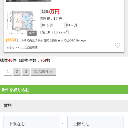
6万円
101
1万円
0ヶ月
1ヶ月
敷
礼
2
1階
1K（18.99ｍ
）
LINEで内見予約＆質問も簡単★☆IDは＠951bmnyw
ピタットハウス武蔵境店
棟数
48
件 (総物件数：
75
件)
1
2
3
次の20件>>
条件を絞り込む
賃料
～