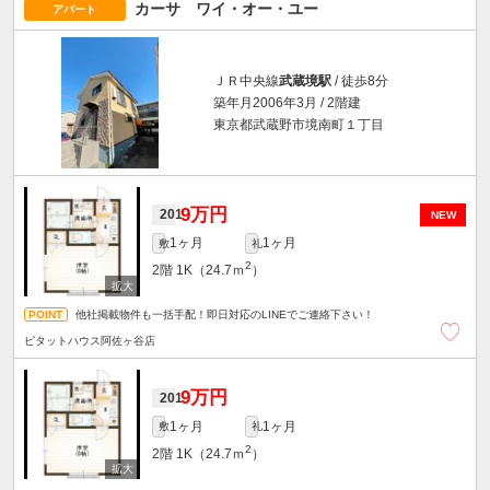
カーサ ワイ・オー・ユー
アパート
ＪＲ中央線
武蔵境駅
/ 徒歩8分
築年月2006年3月 / 2階建
東京都武蔵野市境南町１丁目
9万円
201
NEW
1ヶ月
1ヶ月
敷
礼
2
2階
1K（24.7ｍ
）
他社掲載物件も一括手配！即日対応のLINEでご連絡下さい！
ピタットハウス阿佐ヶ谷店
9万円
201
1ヶ月
1ヶ月
敷
礼
2
2階
1K（24.7ｍ
）