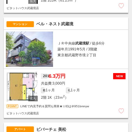
2階
1LDK（61.25ｍ
）
ピタットハウス武蔵境店
ベル・ネスト武蔵境
マンション
ＪＲ中央線
武蔵境駅
/ 徒歩6分
築年月1991年5月 / 3階建
東京都武蔵野市境２丁目
6.3万円
201
NEW
3,000円
1ヶ月
1ヶ月
敷
礼
2
2階
1K（23ｍ
）
LINEで内見予約＆質問も簡単★☆IDは＠951bmnyw
ピタットハウス武蔵境店
ビバーチェ 美松
アパート