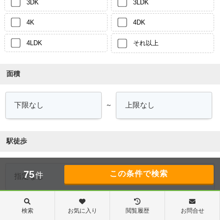
3DK
3LDK
4K
4DK
4LDK
それ以上
面積
～
駅徒歩
75
件
検索
お気に入り
閲覧履歴
お問合せ
築年数