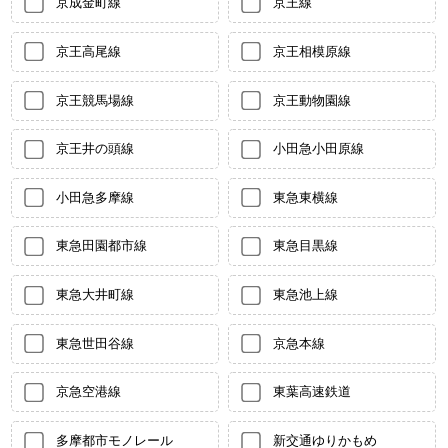
京成金町線
京王線
京王高尾線
京王相模原線
京王競馬場線
京王動物園線
京王井の頭線
小田急小田原線
小田急多摩線
東急東横線
東急田園都市線
東急目黒線
東急大井町線
東急池上線
東急世田谷線
京急本線
京急空港線
東葉高速鉄道
多摩都市モノレール
新交通ゆりかもめ