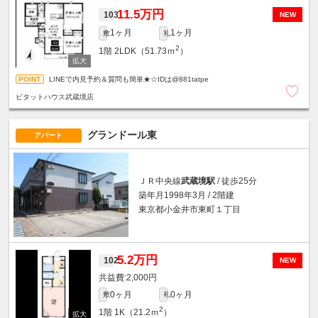
11.5万円
103
NEW
1ヶ月
1ヶ月
敷
礼
2
1階
2LDK（51.73ｍ
）
LINEで内見予約＆質問も簡単★☆IDは@881tatpe
ピタットハウス武蔵境店
グランドール東
アパート
ＪＲ中央線
武蔵境駅
/ 徒歩25分
築年月1998年3月 / 2階建
東京都小金井市東町１丁目
5.2万円
102
NEW
2,000円
0ヶ月
0ヶ月
敷
礼
2
1階
1K（21.2ｍ
）