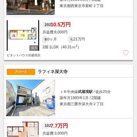
東京都西東京市新町２丁目
10.5万円
202
8,000円
0ヶ月
21万円
敷
礼
2
2階
1LDK（40.31ｍ
）
ピタットハウス武蔵境店
ラフィネ深大寺
アパート
ＪＲ中央線
武蔵境駅
/ 徒歩25分
築年月1995年1月 / 2階建
東京都三鷹市深大寺２丁目
7.7万円
102
3,000円