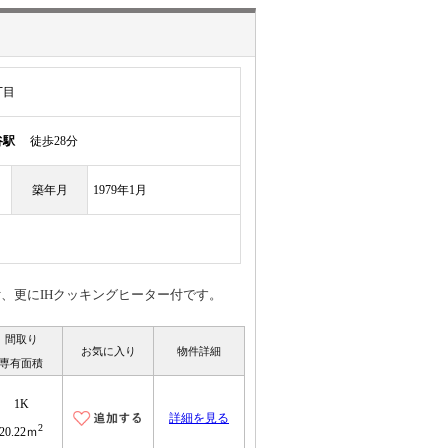
丁目
谷駅
徒歩28分
築年月
1979年1月
ン付、更にIHクッキングヒーター付です。
間取り
お気に入り
物件詳細
専有面積
1K
詳細を見る
2
20.22ｍ