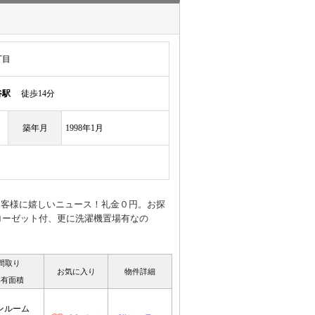
丁目
谷駅
徒歩14分
築年月
1998年1月
鋭いお客様に嬉しいニュース！礼金０円。お探
ローゼット付、更に洗濯機置場有なの
間取り
お気に入り
物件詳細
専有面積
ンルーム