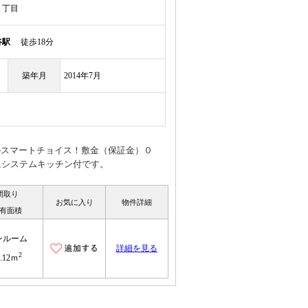
３丁目
谷駅
徒歩18分
築年月
2014年7月
な方のスマートチョイス！敷金（保証金）０
にシステムキッチン付です。
間取り
お気に入り
物件詳細
有面積
ンルーム
詳細を見る
2
1.12ｍ