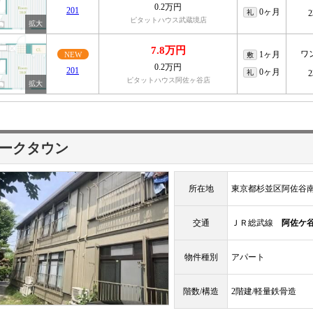
0.2万円
201
0ヶ月
礼
2
ピタットハウス武蔵境店
7.8万円
ワ
1ヶ月
NEW
敷
0.2万円
201
0ヶ月
礼
2
ピタットハウス阿佐ヶ谷店
ークタウン
所在地
東京都杉並区阿佐谷
交通
ＪＲ総武線
阿佐ケ
物件種別
アパート
階数/構造
2階建/軽量鉄骨造