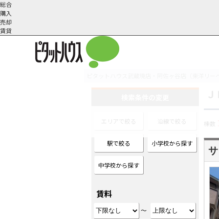
総合
購入
売却
賃貸
ピタットハウス武蔵境店・阿佐ヶ谷店（東洋リー
Ｊ
オーナー様へ
契約内容・更新等
会社概要
スタッフ紹介
賃貸業務内容
住まいのトラブル
採
検索条件の変更
エリアで絞る
沿線で絞る
棟数
駅で絞る
小学校から探す
サ
中学校から探す
賃料
～