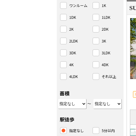
ワンルーム
1K
S
1DK
1LDK
2K
2DK
2LDK
3K
3DK
3LDK
4K
4DK
4LDK
それ以上
面積
～
駅徒歩
指定なし
5分以内