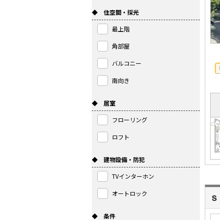
◆ 住空間・採光
最上階
角部屋
バルコニー
南向き
◆ 居室
フローリング
ロフト
◆ 建物設備・防犯
TVインターホン
オートロック
ｓ
◆ 条件