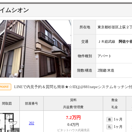
イムシオン
所在地
東京都杉並区上荻２
交通
ＪＲ総武線
阿佐ケ
物件種別
アパート
階数/構造
2階建/木造
LINEで内見予約＆質問も簡単★☆IDは@881tatpeシステムキッチ
賃料
敷金
間取図
部屋番号
共益費/管理費
礼金
7.2万円
1ヶ月
敷
202
0.4万円
1ヶ月
礼
ピタットハウス武蔵境店