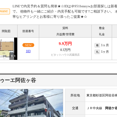
LINEで内見予約＆質問も簡単★☆IDは＠951bmnywお部屋探し
で。 他物件も一緒にご紹介・内見手配も可能です!!ご相談下さい。 
寧なヒアリングとお客様に寄り添ったご提案★☆
賃料
敷金
間取図
部屋番号
共益費/管理費
礼金
9.9万円
1ヶ月
NEW
敷
0.3万円
103
1ヶ月
礼
ピタットハウス武蔵境店
ゥーエ阿佐ヶ谷
所在地
東京都杉並区阿佐谷
交通
ＪＲ中央線
阿佐ケ