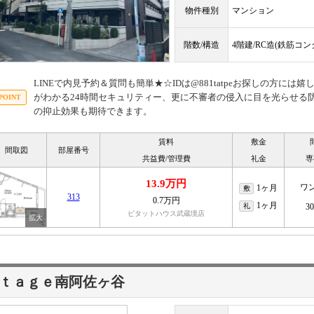
物件種別
マンション
階数/構造
4階建/RC造(鉄筋コ
LINEで内見予約＆質問も簡単★☆IDは@881tatpeお探しの方に
がわかる24時間セキュリティー、更に不審者の侵入に目を光らせる
の抑止効果も期待できます。
賃料
敷金
間取図
部屋番号
共益費/管理費
礼金
専
13.9万円
ワ
1ヶ月
敷
313
0.7万円
1ヶ月
礼
3
ピタットハウス武蔵境店
ｔａｇｅ南阿佐ヶ谷