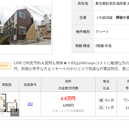
所在地
東京都杉並区成田東
交通
ＪＲ総武線
阿佐ケ
物件種別
アパート
階数/構造
2階建/木造
LINEで内見予約＆質問も簡単★☆IDは@881tatpeコストに敏感
円。対面が苦手な方もリモートのやりとりで気楽なIT重説対応、更
賃料
敷金
間取図
部屋番号
共益費/管理費
礼金
専
6.8万円
ワ
0ヶ月
敷
202
4,000円
1ヶ月
礼
1
ピタットハウス武蔵境店