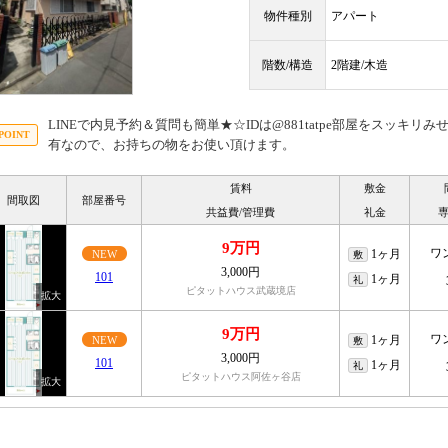
物件種別
アパート
階数/構造
2階建/木造
LINEで内見予約＆質問も簡単★☆IDは@881tatpe部屋をスッキ
有なので、お持ちの物をお使い頂けます。
賃料
敷金
間取図
部屋番号
共益費/管理費
礼金
9万円
ワ
1ヶ月
NEW
敷
3,000円
101
1ヶ月
礼
ピタットハウス武蔵境店
9万円
ワ
1ヶ月
NEW
敷
3,000円
101
1ヶ月
礼
ピタットハウス阿佐ヶ谷店