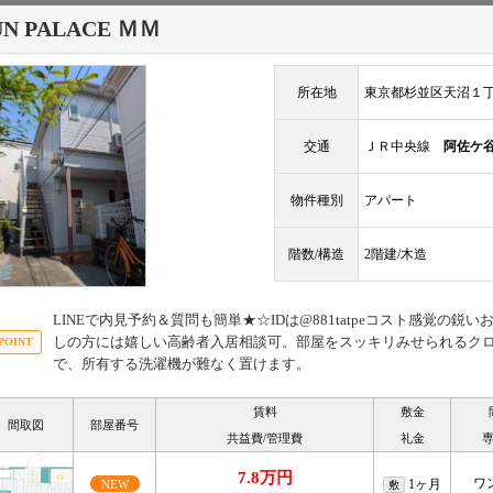
UN PALACE ＭＭ
所在地
東京都杉並区天沼１
交通
ＪＲ中央線
阿佐ケ
物件種別
アパート
階数/構造
2階建/木造
LINEで内見予約＆質問も簡単★☆IDは@881tatpeコスト感覚の
しの方には嬉しい高齢者入居相談可。部屋をスッキリみせられるク
で、所有する洗濯機が難なく置けます。
賃料
敷金
間取図
部屋番号
共益費/管理費
礼金
7.8万円
ワ
1ヶ月
NEW
敷