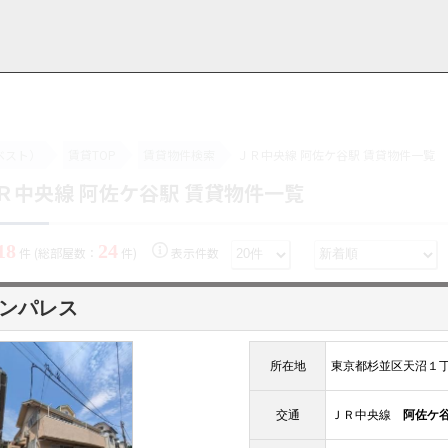
ベスト）
賃貸TOP
賃貸物件検索
ＪＲ中央線 阿佐ケ谷駅 賃貸物件一覧
Ｒ中央線 阿佐ケ谷駅 賃貸物件一覧
用情報
管理物件一覧
ご解約について
お知らせ・ブログ
お問い合わせ
LINEでお問い合わせ
お問い合わせ
18
24
件 (総部屋数：
件)
表示件数
ンパレス
所在地
東京都杉並区天沼１
交通
ＪＲ中央線
阿佐ケ