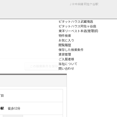
ＪＲ中央線 阿佐ケ谷駅
ピタットハウス武蔵境店
ピタットハウス阿佐ヶ谷店
東洋リーベスト本店(管理部)
物件検索
お気に入り
閲覧履歴
保存した検索条件
個人情報保護方針
賃貸管理
ご入居者様
当社について
この検索条件を保存
問い合わせ
丁目
谷駅
徒歩12分