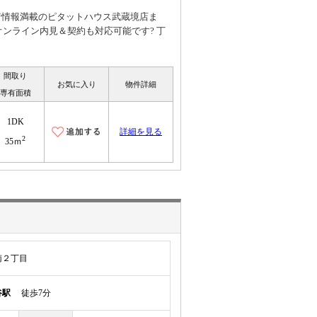
は新着情報満載のピタットハウス武蔵境店ま
オンライン内見＆契約も対応可能です? 丁
間取り
お気に入り
物件詳細
専有面積
1DK
詳細を見る
2
35ｍ
南２丁目
谷駅
徒歩7分