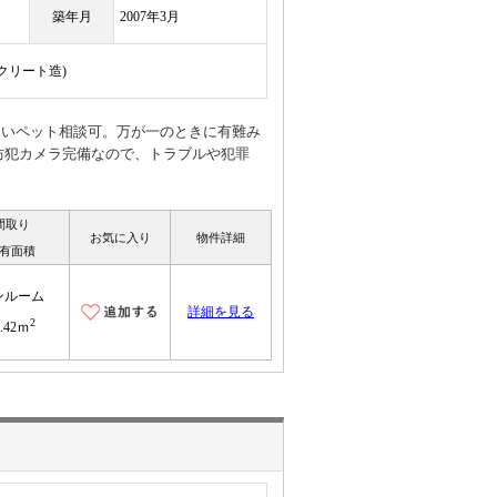
築年月
2007年3月
ンクリート造)
は嬉しいペット相談可。万が一のときに有難み
防犯カメラ完備なので、トラブルや犯罪
間取り
お気に入り
物件詳細
有面積
ンルーム
詳細を見る
2
0.42ｍ