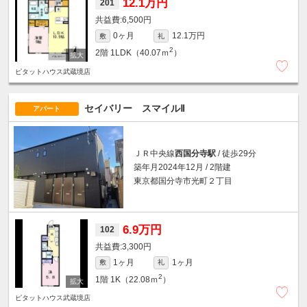
12.1万円
201
6,500円
0ヶ月
12.1万円
敷
礼
2
2階
1LDK（40.07ｍ
）
ピタットハウス武蔵境店
セイバリー スマイルⅡ
アパート
ＪＲ中央線
西国分寺駅
/ 徒歩29分
築年月2024年12月 / 2階建
東京都国分寺市光町２丁目
6.9万円
102
3,300円
1ヶ月
1ヶ月
敷
礼
2
1階
1K（22.08ｍ
）
ピタットハウス武蔵境店