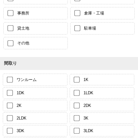
事務所
倉庫・工場
貸土地
駐車場
その他
間取り
ワンルーム
1K
1DK
1LDK
2K
2DK
2LDK
3K
3DK
3LDK