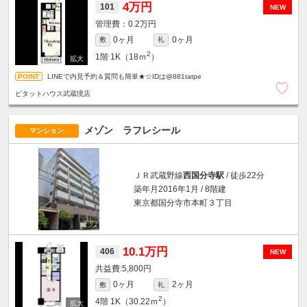
4万円
101
NEW
0.2万円
0ヶ月
0ヶ月
敷
礼
2
1階
1K（18ｍ
）
LINEで内見予約＆質問も簡単★☆IDは@881tatpe
ピタットハウス武蔵境店
メゾン ラフレシール
マンション
ＪＲ武蔵野線
西国分寺駅
/ 徒歩22分
築年月2016年1月 / 8階建
東京都国分寺市本町３丁目
10.1万円
406
NEW
5,800円
0ヶ月
2ヶ月
敷
礼
2
4階
1K（30.22ｍ
）