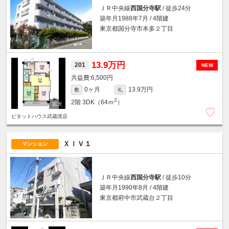
ＪＲ中央線
西国分寺駅
/ 徒歩24分
築年月1988年7月 / 4階建
東京都国分寺市本多２丁目
13.9万円
201
NEW
6,500円
0ヶ月
13.9万円
敷
礼
2
2階
3DK（64ｍ
）
ピタットハウス武蔵境店
ＸＩＶ１
マンション
ＪＲ中央線
西国分寺駅
/ 徒歩10分
築年月1990年8月 / 4階建
東京都府中市武蔵台２丁目