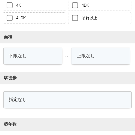
4K
4DK
4LDK
それ以上
面積
～
駅徒歩
築年数