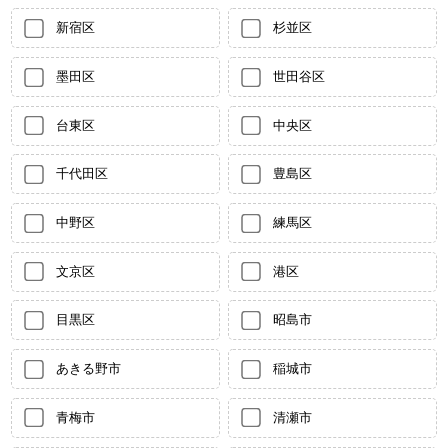
新宿区
杉並区
墨田区
世田谷区
台東区
中央区
千代田区
豊島区
中野区
練馬区
文京区
港区
目黒区
昭島市
あきる野市
稲城市
青梅市
清瀬市