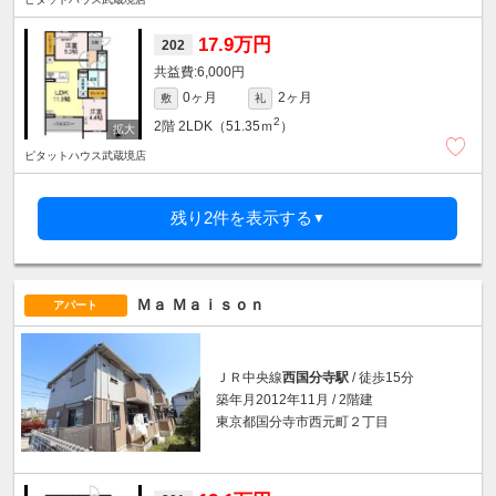
17.9万円
202
6,000円
0ヶ月
2ヶ月
敷
礼
2
2階
2LDK（51.35ｍ
）
ピタットハウス武蔵境店
残り2件を表示する
▼
Ｍａ Ｍａｉｓｏｎ
アパート
ＪＲ中央線
西国分寺駅
/ 徒歩15分
築年月2012年11月 / 2階建
東京都国分寺市西元町２丁目