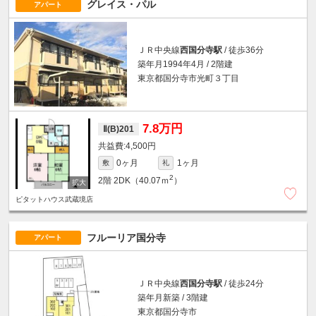
グレイス・パル
アパート
ＪＲ中央線
西国分寺駅
/ 徒歩36分
築年月1994年4月 / 2階建
東京都国分寺市光町３丁目
7.8万円
Ⅱ(B)201
4,500円
0ヶ月
1ヶ月
敷
礼
2
2階
2DK（40.07ｍ
）
ピタットハウス武蔵境店
フルーリア国分寺
アパート
ＪＲ中央線
西国分寺駅
/ 徒歩24分
築年月新築 / 3階建
東京都国分寺市