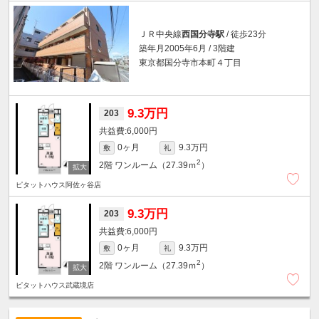
ＪＲ中央線
西国分寺駅
/ 徒歩23分
築年月2005年6月 / 3階建
東京都国分寺市本町４丁目
9.3万円
203
6,000円
0ヶ月
9.3万円
敷
礼
2
2階
ワンルーム（27.39ｍ
）
ピタットハウス阿佐ヶ谷店
9.3万円
203
6,000円
0ヶ月
9.3万円
敷
礼
2
2階
ワンルーム（27.39ｍ
）
ピタットハウス武蔵境店