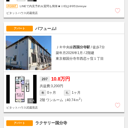
LINEで内見予約＆質問も簡単★☆IDは＠951bmnyw
ピタットハウス武蔵境店
パフュームⅠ
アパート
ＪＲ中央線
西国分寺駅
/ 徒歩7分
築年月2026年1月 / 2階建
東京都国分寺市西恋ヶ窪１丁目
10.8万円
207
3,200円
0ヶ月
1ヶ月
敷
礼
2
2階
ワンルーム（40.74ｍ
）
ピタットハウス武蔵境店
ラクサリー国分寺
アパート