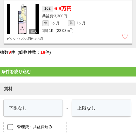
6.9万円
102
3,300円
1ヶ月
1ヶ月
敷
礼
2
1階
1K（22.08ｍ
）
ピタットハウス阿佐ヶ谷店
棟数
9
件 (総物件数：
16
件)
条件を絞り込む
賃料
～
管理費・共益費込み