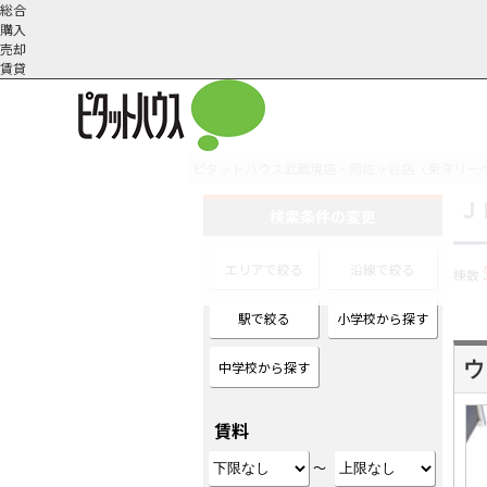
総合
購入
売却
賃貸
ピタットハウス武蔵境店・阿佐ヶ谷店（東洋リー
Ｊ
オーナー様へ
契約内容・更新等
会社概要
スタッフ紹介
賃貸業務内容
住まいのトラブル
採
検索条件の変更
エリアで絞る
沿線で絞る
棟数
駅で絞る
小学校から探す
ウ
中学校から探す
賃料
～