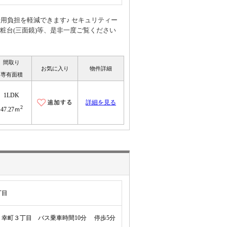
費用負担を軽減できます♪ セキュリティー
粧台(三面鏡)等、是非一度ご覧ください
間取り
お気に入り
物件詳細
専有面積
1LDK
詳細を見る
2
47.27ｍ
丁目
幸町３丁目 バス乗車時間10分 停歩5分