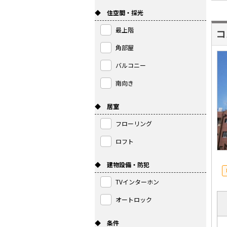
◆ 住空間・採光
最上階
コ
角部屋
バルコニー
南向き
◆ 居室
フローリング
ロフト
◆ 建物設備・防犯
TVインターホン
オートロック
◆ 条件