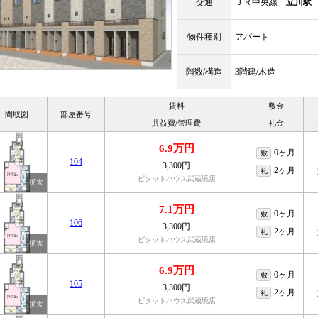
交通
ＪＲ中央線
立川駅
物件種別
アパート
階数/構造
3階建/木造
賃料
敷金
間取図
部屋番号
共益費/管理費
礼金
6.9万円
0ヶ月
敷
104
3,300円
2ヶ月
礼
ピタットハウス武蔵境店
7.1万円
0ヶ月
敷
106
3,300円
2ヶ月
礼
ピタットハウス武蔵境店
6.9万円
0ヶ月
敷
105
3,300円
2ヶ月
礼
ピタットハウス武蔵境店