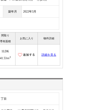
築年月
2022年3月
間取り
お気に入り
物件詳細
専有面積
1LDK
詳細を見る
2
41.53ｍ
８丁目