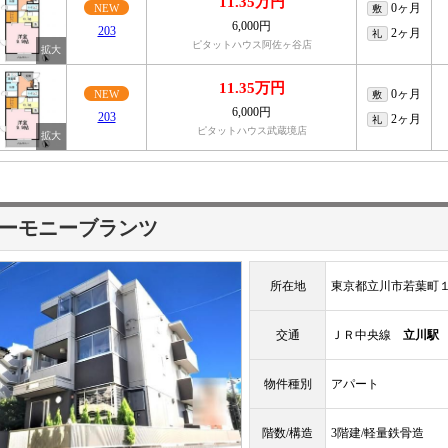
11.35万円
0ヶ月
NEW
敷
6,000円
203
2ヶ月
礼
ピタットハウス阿佐ヶ谷店
11.35万円
0ヶ月
NEW
敷
6,000円
203
2ヶ月
礼
ピタットハウス武蔵境店
ーモニーブランツ
所在地
東京都立川市若葉町
交通
ＪＲ中央線
立川駅
物件種別
アパート
階数/構造
3階建/軽量鉄骨造