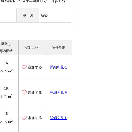
金比羅橋 バス乗車時間14分 停歩11分
築年月
新築
間取り
お気に入り
物件詳細
専有面積
1K
詳細を見る
2
29.72ｍ
1K
詳細を見る
2
29.72ｍ
1K
詳細を見る
2
29.72ｍ