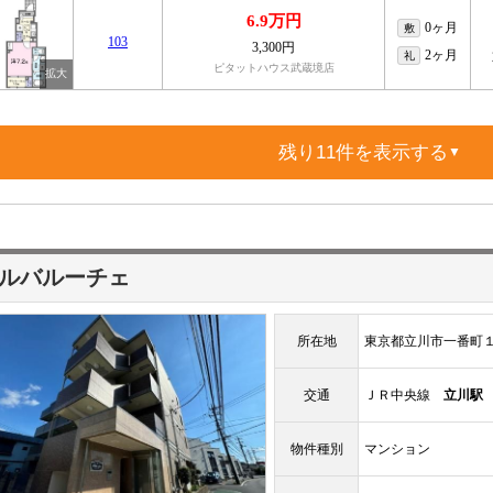
6.9万円
0ヶ月
敷
103
3,300円
2ヶ月
礼
ピタットハウス武蔵境店
残り11件を表示する
▼
ルバルーチェ
所在地
東京都立川市一番町
交通
ＪＲ中央線
立川駅
物件種別
マンション