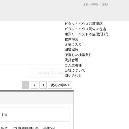
ＪＲ中央線 立川駅
ピタットハウス武蔵境店
ピタットハウス阿佐ヶ谷店
東洋リーベスト本店(管理部)
物件検索
お気に入り
閲覧履歴
保存した検索条件
個人情報保護方針
賃貸管理
ご入居者様
当社について
この検索条件を保存
問い合わせ
1
2
3
次の20件>>
３丁目
新道 バス乗車時間40分 停歩5分