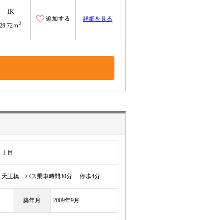
1K
詳細を見る
2
29.72ｍ
１丁目
天王橋 バス乗車時間30分 停歩4分
築年月
2009年9月