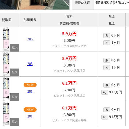
階数/構造
4階建/RC造(鉄筋コ
賃料
敷金
間取図
部屋番号
共益費/管理費
礼金
5.9万円
0ヶ月
敷
205
3,500円
1ヶ月
礼
ピタットハウス阿佐ヶ谷店
5.9万円
0ヶ月
敷
205
3,500円
1ヶ月
礼
ピタットハウス武蔵境店
6.1万円
0ヶ月
NEW
敷
3,500円
201
9.15万円
礼
ピタットハウス武蔵境店
6.1万円
0ヶ月
NEW
敷
3,500円
201
9.15万円
礼
ピタットハウス阿佐ヶ谷店