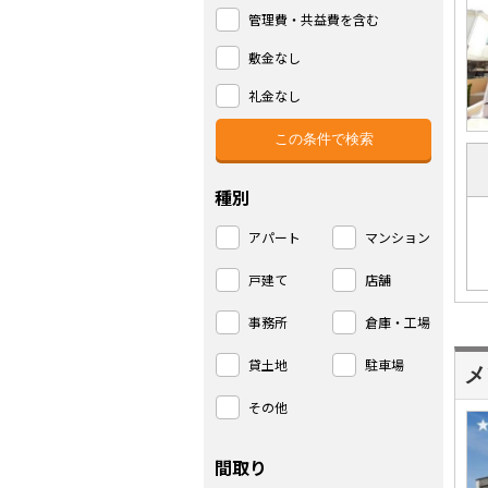
管理費・共益費を含む
敷金なし
礼金なし
種別
アパート
マンション
戸建て
店舗
事務所
倉庫・工場
貸土地
駐車場
メ
その他
間取り