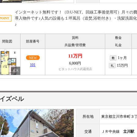
インターネット無料です！（D.U-NET。回線工事後使用可）月々の
導入物件です♪人気の設備も１坪風呂（追焚,浴乾付き）・洗髪洗面化
♪
賃料
敷金
間取図
部屋番号
共益費/管理費
礼金
11万円
1ヶ月
NEW
敷
6,000円
101
15万円
礼
ピタットハウス武蔵境店
イズベル
所在地
東京都立川市幸町３
交通
ＪＲ中央線
立川駅