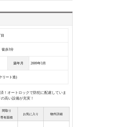
丁目
徒歩3分
築年月
2009年3月
ンクリート造)
X設置済！オートロックで防犯に配慮していま
ドの高い設備が充実！
間取り
お気に入り
物件詳細
専有面積