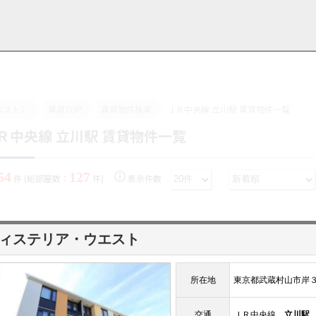
ベスト）
賃貸TOP
賃貸物件検索
ＪＲ中央線 立川駅 賃貸物件一覧
Ｒ中央線 立川駅 賃貸物件一覧
用情報
管理物件一覧
ご解約について
お知らせ・ブログ
お問い合わせ
LINEでお問い合わせ
お問い合わせ
54
127
件 (総部屋数：
件)
表示件数
ィステリア・ウエスト
所在地
東京都武蔵村山市岸
交通
ＪＲ中央線
立川駅