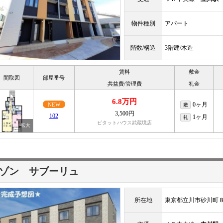
物件種別
アパート
階数/構造
3階建/木造
賃料
敷金
間取図
部屋番号
共益費/管理費
礼金
6.8万円
0ヶ月
NEW
敷
3,500円
102
1ヶ月
礼
ピタットハウス武蔵境店
ゾン サブーリュ
所在地
東京都立川市砂川町