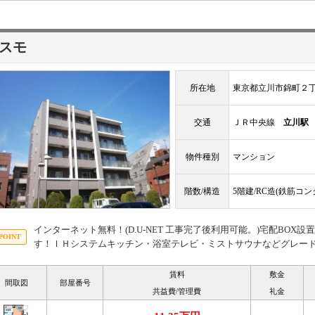
スモ
所在地
東京都立川市錦町２
交通
ＪＲ中央線
立川駅
物件種別
マンション
階数/構造
5階建/RC造(鉄筋コ
インターネット無料！(D.U-NET 工事完了後利用可能。)宅配BO
す！ＩＨシステムキッチン・浴室テレビ・ミストサウナなどグレー
賃料
敷金
間取図
部屋番号
共益費/管理費
礼金