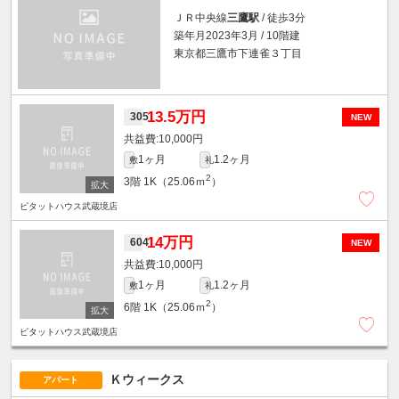
ＪＲ中央線
三鷹駅
/ 徒歩3分
築年月2023年3月 / 10階建
東京都三鷹市下連雀３丁目
13.5万円
305
NEW
10,000円
1ヶ月
1.2ヶ月
敷
礼
2
3階
1K（25.06ｍ
）
ピタットハウス武蔵境店
14万円
604
NEW
10,000円
1ヶ月
1.2ヶ月
敷
礼
2
6階
1K（25.06ｍ
）
ピタットハウス武蔵境店
Ｋウィークス
アパート