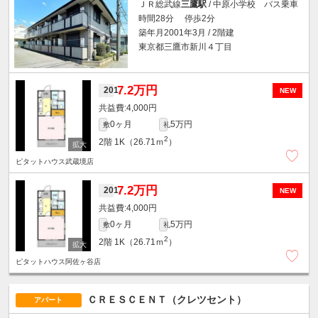
ＪＲ総武線
三鷹駅
/ 中原小学校 バス乗車
時間28分 停歩2分
築年月2001年3月 / 2階建
東京都三鷹市新川４丁目
7.2万円
201
NEW
4,000円
0ヶ月
5万円
敷
礼
2
2階
1K（26.71ｍ
）
ピタットハウス武蔵境店
7.2万円
201
NEW
4,000円
0ヶ月
5万円
敷
礼
2
2階
1K（26.71ｍ
）
ピタットハウス阿佐ヶ谷店
ＣＲＥＳＣＥＮＴ（クレツセント）
アパート