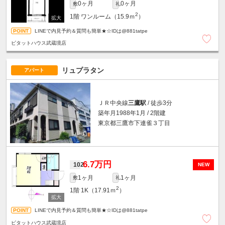
0ヶ月
0ヶ月
敷
礼
2
1階
ワンルーム（15.9ｍ
）
LINEで内見予約＆質問も簡単★☆IDは@881tatpe
ピタットハウス武蔵境店
リュプラタン
アパート
ＪＲ中央線
三鷹駅
/ 徒歩3分
築年月1988年1月 / 2階建
東京都三鷹市下連雀３丁目
6.7万円
102
NEW
1ヶ月
1ヶ月
敷
礼
2
1階
1K（17.91ｍ
）
LINEで内見予約＆質問も簡単★☆IDは@881tatpe
ピタットハウス武蔵境店