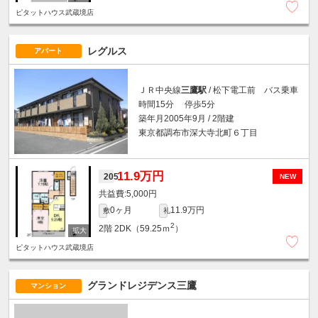
ピタットハウス武蔵境店
レグルス
アパート
ＪＲ中央線
三鷹駅
/ 松下電工前 バス乗車
時間15分 停歩5分
築年月2005年9月 / 2階建
東京都調布市深大寺北町６丁目
11.9万円
205
NEW
5,000円
0ヶ月
11.9万円
敷
礼
2
2階
2DK（59.25ｍ
）
ピタットハウス武蔵境店
グランドレジデンス三鷹
マンション