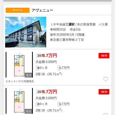
アヴェニュー
アパート
ＪＲ中央線
三鷹駅
/ 木の実保育園 バス乗
車時間15分 停歩2分
築年月2000年3月 / 2階建
東京都三鷹市野崎２丁目
8.7万円
207
NEW
3,000円
0ヶ月
7万円
敷
礼
2
2階
1K（26.71ｍ
）
ピタットハウス武蔵境店
8.7万円
207
NEW
3,000円
0ヶ月
7万円
敷
礼
2
2階
1K（26.71ｍ
）