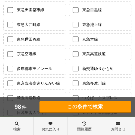
東急田園都市線
東急目黒線
東急大井町線
東急池上線
東急世田谷線
京急本線
京急空港線
東葉高速鉄道
多摩都市モノレール
新交通ゆりかもめ
東京臨海高速りんかい線
東急多摩川線
埼玉高速鉄道
つくばエクスプレス
98
件
日暮里舎人ライナー
東京メトロ副都心線
湘南新宿ライン宇須
湘南新宿ライン高海
検索
お気に入り
閲覧履歴
お問合せ