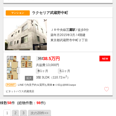
ラクセリア武蔵野中町
マンション
ＪＲ中央線
三鷹駅
/ 徒歩9分
築年月2015年3月 / 4階建
東京都武蔵野市中町２丁目
38.5万円
302
NEW
13,000円
1ヶ月
1ヶ月
敷
礼
2
3階
3LDK（110.72ｍ
）
LINEで内見予約＆質問も簡単★☆IDは@881tatpe
ピタットハウス武蔵境店
棟数
58
件 (総物件数：
98
件)
1
2
3
次の20件>>