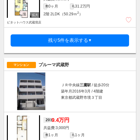
0ヶ月
31.2万円
敷
礼
2
2階
2LDK（50.29ｍ
）
ピタットハウス武蔵境店
残り5件を表示する
▼
プルーマ武蔵野
マンション
ＪＲ中央線
三鷹駅
/ 徒歩20分
築年月2016年3月 / 4階建
東京都武蔵野市境３丁目
9.4万円
201
3,000円
1ヶ月
1ヶ月
敷
礼