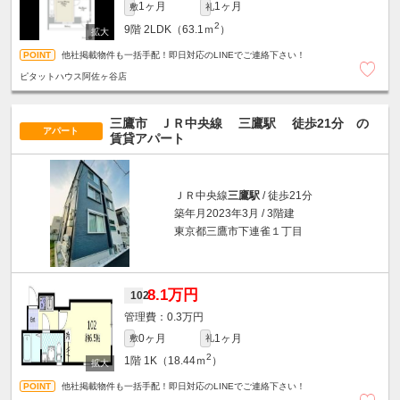
1ヶ月
1ヶ月
敷
礼
2
9階
2LDK（63.1ｍ
）
他社掲載物件も一括手配！即日対応のLINEでご連絡下さい！
ピタットハウス阿佐ヶ谷店
三鷹市 ＪＲ中央線
三鷹駅
徒歩21分
の
アパート
賃貸アパート
ＪＲ中央線
三鷹駅
/ 徒歩21分
築年月2023年3月 / 3階建
東京都三鷹市下連雀１丁目
8.1万円
102
0.3万円
0ヶ月
1ヶ月
敷
礼
2
1階
1K（18.44ｍ
）
他社掲載物件も一括手配！即日対応のLINEでご連絡下さい！