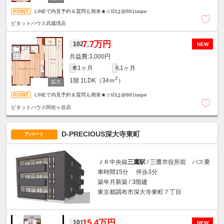
LINEで内見予約＆質問も簡単★☆IDは@881tatpe
ピタットハウス武蔵境店
7.7万円
102
NEW
3,000円
1ヶ月
1ヶ月
敷
礼
2
1階
1LDK（34ｍ
）
LINEで内見予約＆質問も簡単★☆IDは@881tatpe
ピタットハウス阿佐ヶ谷店
D-PRECIOUS深大寺東町
アパート
ＪＲ中央線
三鷹駅
/ 三鷹市役所前 バス乗
車時間15分 停歩3分
築年月新築 / 3階建
東京都調布市深大寺東町７丁目
15.4万円
101
NEW