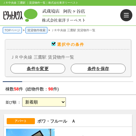
ＪＲ中央線 三鷹駅 ｜賃貸物件一覧｜株式会社東洋リーベスト
TOPページ
賃貸物件検索
ＪＲ中央線 三鷹駅 賃貸物件一覧
選択中の条件
ＪＲ中央線 三鷹駅 賃貸物件一覧
条件を変更
条件を保存
棟数
58
件 (総物件数：
98
件)
並び順 ：
ボワ・フルール Ａ
アパート