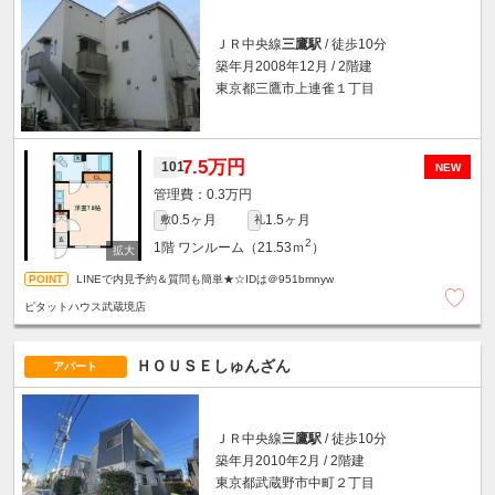
ＪＲ中央線
三鷹駅
/ 徒歩10分
築年月2008年12月 / 2階建
東京都三鷹市上連雀１丁目
7.5万円
101
NEW
0.3万円
0.5ヶ月
1.5ヶ月
敷
礼
2
1階
ワンルーム（21.53ｍ
）
LINEで内見予約＆質問も簡単★☆IDは＠951bmnyw
ピタットハウス武蔵境店
ＨＯＵＳＥしゅんざん
アパート
ＪＲ中央線
三鷹駅
/ 徒歩10分
築年月2010年2月 / 2階建
東京都武蔵野市中町２丁目