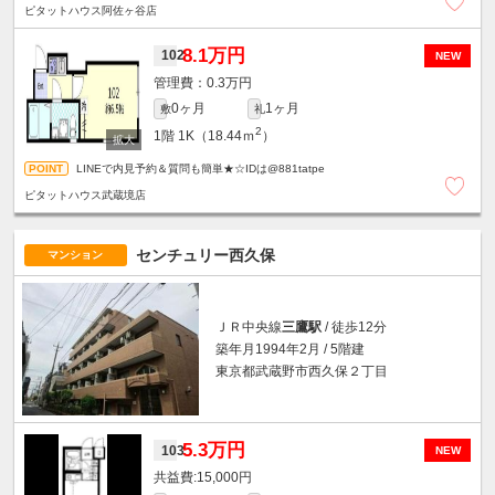
ピタットハウス阿佐ヶ谷店
8.1万円
102
NEW
0.3万円
0ヶ月
1ヶ月
敷
礼
2
1階
1K（18.44ｍ
）
LINEで内見予約＆質問も簡単★☆IDは@881tatpe
ピタットハウス武蔵境店
センチュリー西久保
マンション
ＪＲ中央線
三鷹駅
/ 徒歩12分
築年月1994年2月 / 5階建
東京都武蔵野市西久保２丁目
5.3万円
103
NEW
15,000円