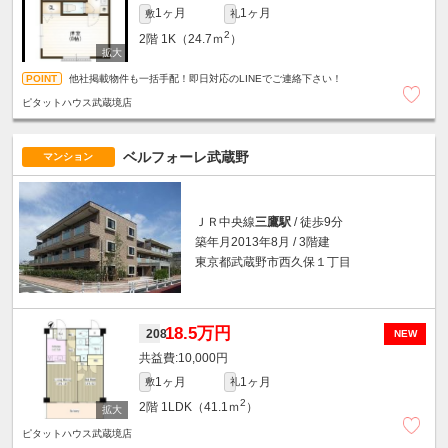
1ヶ月
1ヶ月
敷
礼
2
2階
1K（24.7ｍ
）
他社掲載物件も一括手配！即日対応のLINEでご連絡下さい！
ピタットハウス武蔵境店
ベルフォーレ武蔵野
マンション
ＪＲ中央線
三鷹駅
/ 徒歩9分
築年月2013年8月 / 3階建
東京都武蔵野市西久保１丁目
18.5万円
208
NEW
10,000円
1ヶ月
1ヶ月
敷
礼
2
2階
1LDK（41.1ｍ
）
ピタットハウス武蔵境店