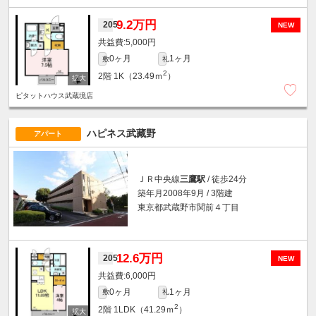
9.2万円
205
NEW
5,000円
0ヶ月
1ヶ月
敷
礼
2
2階
1K（23.49ｍ
）
ピタットハウス武蔵境店
ハピネス武藏野
アパート
ＪＲ中央線
三鷹駅
/ 徒歩24分
築年月2008年9月 / 3階建
東京都武蔵野市関前４丁目
12.6万円
205
NEW
6,000円
0ヶ月
1ヶ月
敷
礼
2
2階
1LDK（41.29ｍ
）