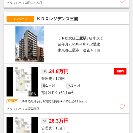
ピタットハウス阿佐ヶ谷店
ＫＤＸレジデンス三鷹
マンション
ＪＲ総武線
三鷹駅
/ 徒歩10分
築年月2020年4月 / 12階建
東京都三鷹市下連雀４丁目
24.8万円
703
NEW
1万円
1ヶ月
1ヶ月
敷
礼
2
7階
2LDK（63.1ｍ
）
LINEで内見予約＆質問も簡単★☆IDは@881tatpe
ピタットハウス武蔵境店
26.3万円
903
1万円