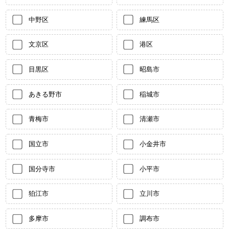
中野区
練馬区
文京区
港区
目黒区
昭島市
あきる野市
稲城市
青梅市
清瀬市
国立市
小金井市
国分寺市
小平市
狛江市
立川市
多摩市
調布市