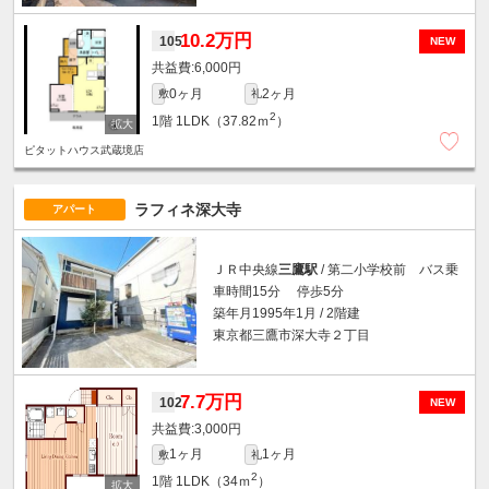
10.2万円
105
NEW
6,000円
0ヶ月
2ヶ月
敷
礼
2
1階
1LDK（37.82ｍ
）
ピタットハウス武蔵境店
ラフィネ深大寺
アパート
ＪＲ中央線
三鷹駅
/ 第二小学校前 バス乗
車時間15分 停歩5分
築年月1995年1月 / 2階建
東京都三鷹市深大寺２丁目
7.7万円
102
NEW
3,000円
1ヶ月
1ヶ月
敷
礼
2
1階
1LDK（34ｍ
）