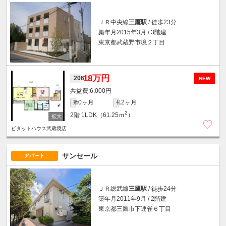
ＪＲ中央線
三鷹駅
/ 徒歩23分
築年月2015年3月 / 3階建
東京都武蔵野市境２丁目
18万円
206
NEW
6,000円
0ヶ月
2ヶ月
敷
礼
2
2階
1LDK（61.25ｍ
）
ピタットハウス武蔵境店
サンセール
アパート
ＪＲ総武線
三鷹駅
/ 徒歩24分
築年月2011年9月 / 2階建
東京都三鷹市下連雀６丁目