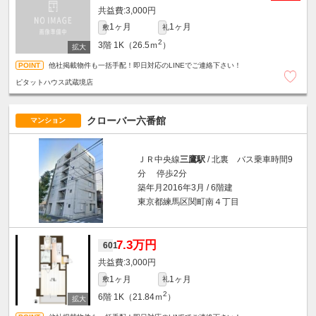
3,000円
1ヶ月
1ヶ月
敷
礼
2
3階
1K（26.5ｍ
）
他社掲載物件も一括手配！即日対応のLINEでご連絡下さい！
ピタットハウス武蔵境店
クローバー六番館
マンション
ＪＲ中央線
三鷹駅
/ 北裏 バス乗車時間9
分 停歩2分
築年月2016年3月 / 6階建
東京都練馬区関町南４丁目
7.3万円
601
3,000円
1ヶ月
1ヶ月
敷
礼
2
6階
1K（21.84ｍ
）