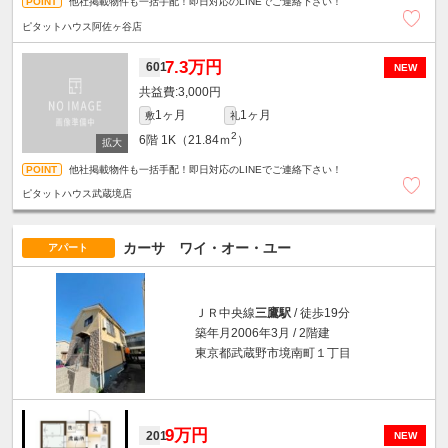
他社掲載物件も一括手配！即日対応のLINEでご連絡下さい！
ピタットハウス阿佐ヶ谷店
7.3万円
601
NEW
3,000円
1ヶ月
1ヶ月
敷
礼
2
6階
1K（21.84ｍ
）
他社掲載物件も一括手配！即日対応のLINEでご連絡下さい！
ピタットハウス武蔵境店
カーサ ワイ・オー・ユー
アパート
ＪＲ中央線
三鷹駅
/ 徒歩19分
築年月2006年3月 / 2階建
東京都武蔵野市境南町１丁目
9万円
201
NEW